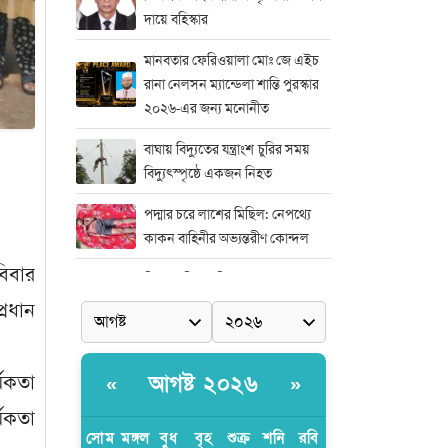
দায়ে বহিস্কার
মানবতার ফেরিওয়ালা মোঃ জে এইচ
রানা নেলসন ম্যান্ডেলা শান্তি পুরস্কার
২০২৬-এর জন্য মনোনীত
বাঘায় বিদ্যুতের যন্ত্রাংশ চুরির সময়
বিদ্যুৎস্পৃষ্ঠে একজন নিহত
পদ্মার চরে লাশের মিছিল: নেপথ্যে
কাকন বাহিনীর অভ্যন্তরীণ কোন্দল
বিবার
নিষ্পাপ শিশু রামিশা হত্যাকাণ্ডের সঙ্গে
জড়িতদের দ্রুত দৃষ্টান্তমূলক শাস্তির
্রধান
দাবিতে সাভারে এক বিশাল মানববন্ধন
মিডিয়া এন্ড এন্ট্রাপ্রেনিয়র অ্যাওয়ার্ড–
্মকতা
আগষ্ট ২০২৬
«
»
২০২৬
্মকতা
র‍্যাবের বিশেষ অভিযান: বিদেশি
সোম
মঙ্গল
বুধ
বৃহ
শুক্র
শনি
রবি