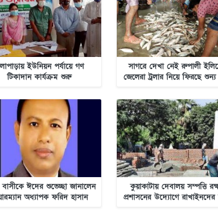
লাপাড়ায় ইউনিয়ন পর্যায়ে গণ
সাগরে দেখা নেই রুপালী ইলিশ
টিকাদান কার্যক্রম শুরু
জেলেরা ট্রলার নিয়ে ফিরছে শুন্য
 বাসীকে ঈদের শুভেচ্ছা জানালেন
কুয়াকাটায় দেবালয় সম্পত্তি রক্
য়ারম্যান অধ্যাপক ফরিদ হাসান
প্রশাসনের উদ্যোগে রাখাইনদের
ওদুদ
স্বস্তি-নিউজ অলটাইম