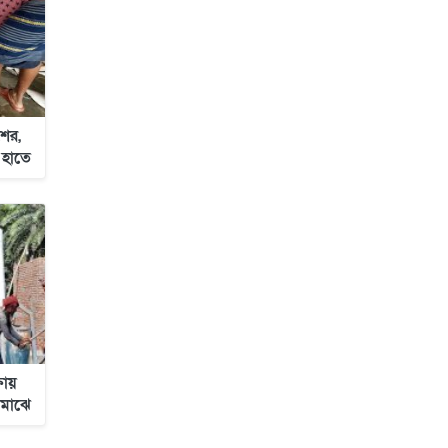
জাবাল-ই-নূর মডেল মাদ্রাসায় ১২তম
বার্ষিক পুরস্কার বিতরণ ও বালিকা
ক্যাম্পাসের শুভ উদ্বোধন
ের,
 হাতে
ষায়
 মাঝে