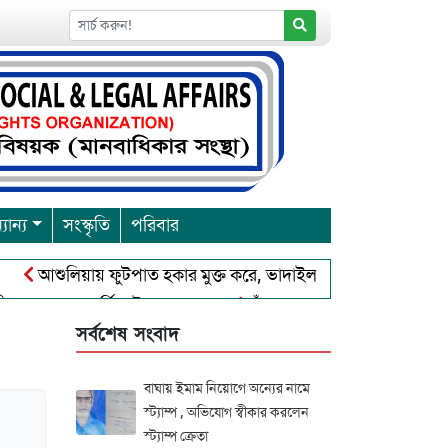
যান্য
সংস্কৃতি
পরিবার
আশুলিয়ায় ফুটপাত হকার মুক্ত করে, ভাদাইল প্রাইমারি ফ্রেন্ডস ক্লাব এর উ
্রবারনা পূর্নিমা উৎসব শুরু
চাঁদপুরে বাংলাদেশ আহলে সুন্নাত ওয়া
সর্বশেষ সংবাদ
বাঘায় ইমাম নিয়োগে অন্যের নামে
স্ট্যাম্প , অভিযোগ স্বীকার করলেন
স্ট্যাম্প ক্রেতা