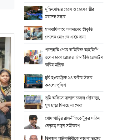
মুক্তিযোদ্ধার ছেলে ও ছেলের স্ত্রীর
মরদেহ উদ্ধার
মানবাধিকারে অবদানের স্বীকৃতি
পেলেন মোঃ জে এইচ রানা
পদোন্নতি পেয়ে অতিরিক্ত আইজিপি
হলেন ঢাকা রেঞ্জের ডিআইজি রেজাউল
করিম মল্লিক
চুরি হওয়া ট্রাক ২৪ ঘণ্টায় উদ্ধার
করলো পুলিশ
ভূমি অফিসে দালাল চক্রের দৌরাত্ম্য,
ঘুষ ছাড়া মিলছে না সেবা
গোদাগাড়ির রাজনীতিতে টুকুর সক্রিয়
নেতৃত্বে নতুন সমীকরণ
তিনজন আইনজীবীকে শৃঙ্খলা ভঙ্গের