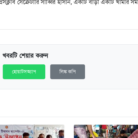
েসক্লাব সেক্রেটারি সাব্বির হাসান, একটি বাড়ী একটি খামার সম
খবরটি শেয়ার করুন
হোয়াটসঅ্যাপ
লিঙ্ক কপি