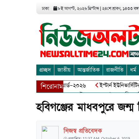
ঢাকা
৮ই আগস্ট, ২০২৬ খ্রিস্টাব্দ
|
২৪শে শ্রাবণ, ১৪৩৩ বঙ্গা
প্রচ্ছদ
জাতীয়
আন্তর্জাতিক
রাজনীতি
ধর্ম
া এন্ড এন্ট্রাপ্রেনিয়র অ্যাওয়ার্ড–২০২৬
ইস্টার্ন ইউনিভার্সিটির স
শিরোনাম
 বীর মুক্তিযোদ্ধা আব্দুল খালেক এর ইন্তেকাল
আত্মশুদ্ধি অর্জন ও 
হবিগঞ্জের মাধবপুরে জন্ম
নিজস্ব প্রতিবেদক
প্রকাশিত: 11:37 AM, October 6, 2019