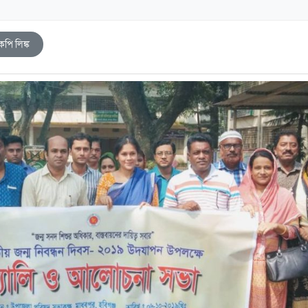
কপি লিঙ্ক