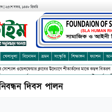
ব্দ
|
২৫শে সফর, ১৪৪৮ হিজরি
খেলাধুলা
বিনোদন
ভ্রমন
সংস্কৃতি
শিক্ষাঙ্গন
ফ্যাশন
আন্
োশ্যাল ওয়েলফেয়ার ক্লাবের উদ্যোগে শীতার্তদের মাঝে কম্বল বিতরণ
অশুভকে বর্জন করে সত্য,সুন্দরকে বরনে কলাপাড়ায় বৌদ্ধ ধর্মাবলম্বীদের প
 নিবন্ধন দিবস পালন