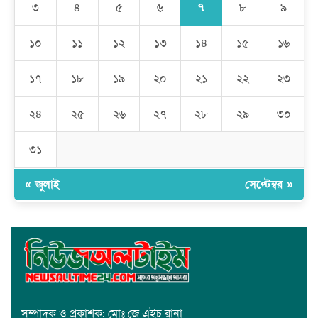
সাধারণ মানুষ
৭
৩
৪
৫
৬
৮
৯
মেহেদীপুর গ্রামে ব্যতিক্রমী আয়োজন: একত্রে ঈদের জামাতে পুরো গ্রাম
১০
১১
১২
১৩
১৪
১৫
১৬
১৭
১৮
১৯
২০
২১
২২
২৩
রমজান উপলক্ষে সাভারে মানবাধিকার সংস্থার ইফতার
২৪
২৫
২৬
২৭
২৮
২৯
৩০
জাবাল-ই-নূর মডেল মাদ্রাসায় ১২তম বার্ষিক পুরস্কার বিতরণ ও বালিকা
ক্যাম্পাসের শুভ উদ্বোধন
৩১
« জুলাই
সেপ্টেম্বর »
সম্পাদক ও প্রকাশক: মোঃ জে এইচ রানা