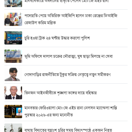
মানবাধিকারে অবদানের স্বীকৃতি পেলেন মোঃ জে এইচ রানা
পদোন্নতি পেয়ে অতিরিক্ত আইজিপি হলেন ঢাকা রেঞ্জের ডিআইজি
রেজাউল করিম মল্লিক
চুরি হওয়া ট্রাক ২৪ ঘণ্টায় উদ্ধার করলো পুলিশ
ভূমি অফিসে দালাল চক্রের দৌরাত্ম্য, ঘুষ ছাড়া মিলছে না সেবা
গোদাগাড়ির রাজনীতিতে টুকুর সক্রিয় নেতৃত্বে নতুন সমীকরণ
তিনজন আইনজীবীকে শৃঙ্খলা ভঙ্গের দায়ে বহিস্কার
মানবতার ফেরিওয়ালা মোঃ জে এইচ রানা নেলসন ম্যান্ডেলা শান্তি
পুরস্কার ২০২৬-এর জন্য মনোনীত
বাঘায় বিদ্যুতের যন্ত্রাংশ চুরির সময় বিদ্যুৎস্পৃষ্ঠে একজন নিহত