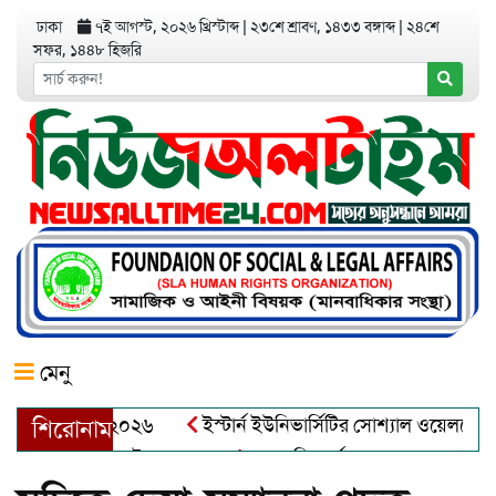
ঢাকা
৭ই আগস্ট, ২০২৬ খ্রিস্টাব্দ
|
২৩শে শ্রাবণ, ১৪৩৩ বঙ্গাব্দ
|
২৪শে
সফর, ১৪৪৮ হিজরি
মেনু
র অ্যাওয়ার্ড–২০২৬
ইস্টার্ন ইউনিভার্সিটির সোশ্যাল ওয়েলফেয়ার ক্ল
শিরোনাম
্দুল খালেক এর ইন্তেকাল
আত্মশুদ্ধি অর্জন ও অশুভকে বর্জন করে সত্