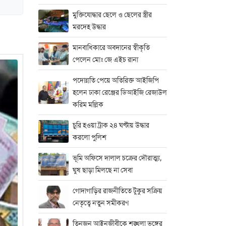
মুক্তিযোদ্ধার ছেলে ও ছেলের স্ত্রীর
মরদেহ উদ্ধার
মানবাধিকারে অবদানের স্বীকৃতি
পেলেন মোঃ জে এইচ রানা
পদোন্নতি পেয়ে অতিরিক্ত আইজিপি
হলেন ঢাকা রেঞ্জের ডিআইজি রেজাউল
করিম মল্লিক
চুরি হওয়া ট্রাক ২৪ ঘণ্টায় উদ্ধার
করলো পুলিশ
ভূমি অফিসে দালাল চক্রের দৌরাত্ম্য,
ঘুষ ছাড়া মিলছে না সেবা
গোদাগাড়ির রাজনীতিতে টুকুর সক্রিয়
নেতৃত্বে নতুন সমীকরণ
তিনজন আইনজীবীকে শৃঙ্খলা ভঙ্গের