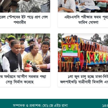
োরেল স্টেশনের ইট পড়ে প্রাণ গেল
এইচএসসি পরীক্ষার ফরম পূর
পথচারীর
তারিখ ঘোষণা
স্ব অর্থায়নে আ’লীগ সরকার পদ্মা
১লা জুন চালু হচ্ছে ঢাকা-নি
সেতু নির্মান করেছে
জলপাইগুড়ি যাত্রীবাহী মিতালি এক্
সম্পাদক ও প্রকাশক: মোঃ জে এইচ রানা
১৪৪