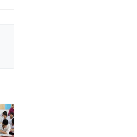
জাবাল-ই-নূর মডেল মাদ্রাসায় ১২তম
বার্ষিক পুরস্কার বিতরণ ও বালিকা
ক্যাম্পাসের শুভ উদ্বোধন