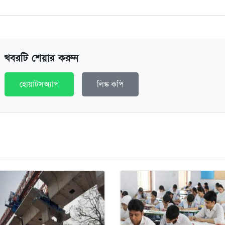
খবরটি শেয়ার করুন
হোয়াটসঅ্যাপ
লিঙ্ক কপি