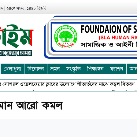
ব্দ
|
২৪শে সফর, ১৪৪৮ হিজরি
খেলাধুলা
বিনোদন
ভ্রমন
সংস্কৃতি
শিক্ষাঙ্গন
ফ্যাশন
আন্
্যাল ওয়েলফেয়ার ক্লাবের উদ্যোগে শীতার্তদের মাঝে কম্বল বিতরণ
আশ
শুভকে বর্জন করে সত্য,সুন্দরকে বরনে কলাপাড়ায় বৌদ্ধ ধর্মাবলম্বীদের প্র
ার মান আরো কমল