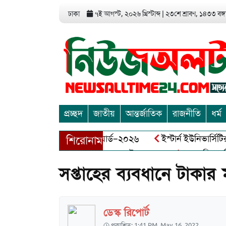
ঢাকা
৭ই আগস্ট, ২০২৬ খ্রিস্টাব্দ
|
২৩শে শ্রাবণ, ১৪৩৩ বঙ্গা
প্রচ্ছদ
জাতীয়
আন্তর্জাতিক
রাজনীতি
ধর্ম
এন্ড এন্ট্রাপ্রেনিয়র অ্যাওয়ার্ড–২০২৬
ইস্টার্ন ইউনিভার্সিটির সোশ
শিরোনাম
ীর মুক্তিযোদ্ধা আব্দুল খালেক এর ইন্তেকাল
আত্মশুদ্ধি অর্জন ও অ
সপ্তাহের ব্যবধানে টাক
ডেস্ক রিপোর্ট
প্রকাশিত: 1:41 PM, May 16, 2022