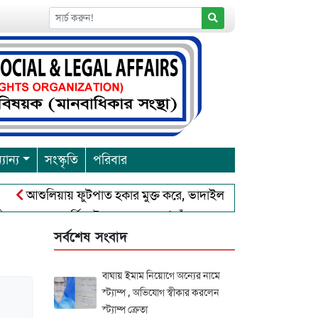
যান্য
সংস্কৃতি
পরিবার
ুলিয়ায় ফুটপাত হকার মুক্ত করে, ভাদাইল প্রাইমারি ফ্রেন্ডস ক্লাব এর উদ্
বারনা পূর্নিমা উৎসব শুরু
চাঁদপুরে বাংলাদেশ আহলে সুন্নাত ওয়াল 
সর্বশেষ সংবাদ
বাঘায় ইমাম নিয়োগে অন্যের নামে
স্ট্যাম্প , অভিযোগ স্বীকার করলেন
স্ট্যাম্প ক্রেতা