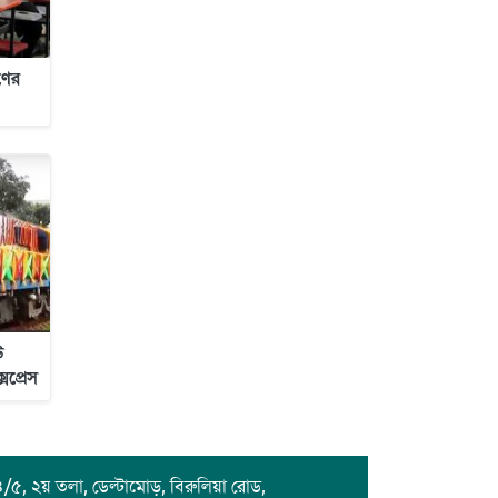
ণের
উ
সপ্রেস
/৫, ২য় তলা, ডেল্টামোড়, বিরুলিয়া রোড,