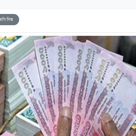
কপি লিঙ্ক