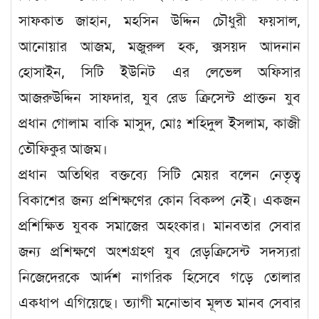
সাফকাত জাহান, মহসিন উদ্দিন চৌধুরী ফয়সাল,
আনোয়ার আজম, মজুরুল হক, ক্সসয়দ আদনান
হোসাইন, সিটি ইউনিট এর লেভেল অফিসার
আজরুউদ্দিন সাফদার, যুব রেড ক্রিসেন্ট প্রাক্তন যুব
প্রধান গোলাম বাকি মাসুদ, মোঃ শহিদুল ইসলাম, কাজী
তৌফিকুর আজম।
প্রধান অতিথির বক্তব্যে সিটি মেয়র বলেন নেতৃত্ব
বিকাশের জন্য প্রশিক্ষণের কোন বিকল্প নেই। একজন
প্রশিক্ষিত যুবক সমাজের অহংকার। মানবতার সেবার
জন্য প্রশিক্ষণে অংশগ্রহণ যুব রেড়ক্রিসেন্ট সদস্যরা
নিজেদেরকে আর্দশ নাগরিক হিসেবে গড়ে তোলার
একধাপ এগিয়েছে। ত্যাগী মনোভাব মূলত মানব সেবার