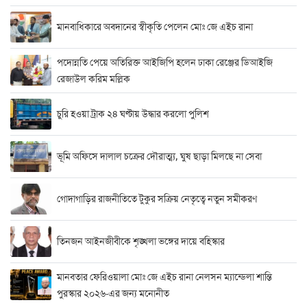
মানবাধিকারে অবদানের স্বীকৃতি পেলেন মোঃ জে এইচ রানা
পদোন্নতি পেয়ে অতিরিক্ত আইজিপি হলেন ঢাকা রেঞ্জের ডিআইজি
রেজাউল করিম মল্লিক
চুরি হওয়া ট্রাক ২৪ ঘণ্টায় উদ্ধার করলো পুলিশ
ভূমি অফিসে দালাল চক্রের দৌরাত্ম্য, ঘুষ ছাড়া মিলছে না সেবা
গোদাগাড়ির রাজনীতিতে টুকুর সক্রিয় নেতৃত্বে নতুন সমীকরণ
তিনজন আইনজীবীকে শৃঙ্খলা ভঙ্গের দায়ে বহিস্কার
মানবতার ফেরিওয়ালা মোঃ জে এইচ রানা নেলসন ম্যান্ডেলা শান্তি
পুরস্কার ২০২৬-এর জন্য মনোনীত