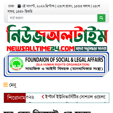
ঢাকা
৭ই আগস্ট, ২০২৬ খ্রিস্টাব্দ
|
২৩শে শ্রাবণ, ১৪৩৩ বঙ্গাব্দ
|
২৪শে
সফর, ১৪৪৮ হিজরি
মেনু
র অ্যাওয়ার্ড–২০২৬
ইস্টার্ন ইউনিভার্সিটির সোশ্যাল ওয়েলফেয়ার ক্ল
শিরোনাম
্দুল খালেক এর ইন্তেকাল
আত্মশুদ্ধি অর্জন ও অশুভকে বর্জন করে সত্