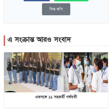
লিঙ্ক কপি
এ সংক্রান্ত আরও সংবাদ
একসঙ্গে ১১ সহকর্মী গর্ভবতী