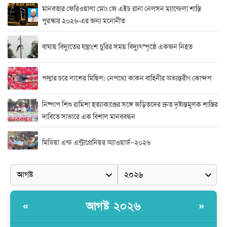
মানবতার ফেরিওয়ালা মোঃ জে এইচ রানা নেলসন ম্যান্ডেলা শান্তি
পুরস্কার ২০২৬-এর জন্য মনোনীত
বাঘায় বিদ্যুতের যন্ত্রাংশ চুরির সময় বিদ্যুৎস্পৃষ্ঠে একজন নিহত
পদ্মার চরে লাশের মিছিল: নেপথ্যে কাকন বাহিনীর অভ্যন্তরীণ কোন্দল
নিষ্পাপ শিশু রামিশা হত্যাকাণ্ডের সঙ্গে জড়িতদের দ্রুত দৃষ্টান্তমূলক শাস্তির
দাবিতে সাভারে এক বিশাল মানববন্ধন
মিডিয়া এন্ড এন্ট্রাপ্রেনিয়র অ্যাওয়ার্ড–২০২৬
র‍্যাবের বিশেষ অভিযান: বিদেশি পিস্তল, গুলি, মাদক ও নগদ অর্থ উদ্ধার,
আটক ২
দুর্নীতি ও অনিয়মের অভিযোগে অভিযুক্ত সাব-রেজিস্ট্রার মো. জাকির
আগষ্ট ২০২৬
«
»
হোসেন