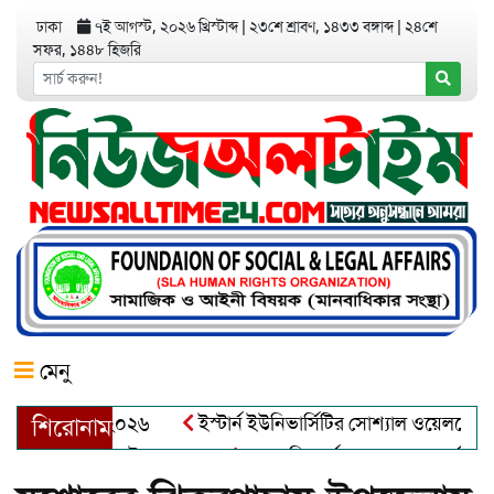
ঢাকা
৭ই আগস্ট, ২০২৬ খ্রিস্টাব্দ
|
২৩শে শ্রাবণ, ১৪৩৩ বঙ্গাব্দ
|
২৪শে
সফর, ১৪৪৮ হিজরি
মেনু
র অ্যাওয়ার্ড–২০২৬
ইস্টার্ন ইউনিভার্সিটির সোশ্যাল ওয়েলফেয়ার ক্ল
শিরোনাম
্দুল খালেক এর ইন্তেকাল
আত্মশুদ্ধি অর্জন ও অশুভকে বর্জন করে সত্