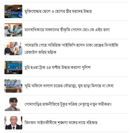
মুক্তিযোদ্ধার ছেলে ও ছেলের স্ত্রীর মরদেহ উদ্ধার
মানবাধিকারে অবদানের স্বীকৃতি পেলেন মোঃ জে এইচ রানা
পদোন্নতি পেয়ে অতিরিক্ত আইজিপি হলেন ঢাকা রেঞ্জের ডিআইজি
রেজাউল করিম মল্লিক
চুরি হওয়া ট্রাক ২৪ ঘণ্টায় উদ্ধার করলো পুলিশ
ভূমি অফিসে দালাল চক্রের দৌরাত্ম্য, ঘুষ ছাড়া মিলছে না সেবা
গোদাগাড়ির রাজনীতিতে টুকুর সক্রিয় নেতৃত্বে নতুন সমীকরণ
তিনজন আইনজীবীকে শৃঙ্খলা ভঙ্গের দায়ে বহিস্কার