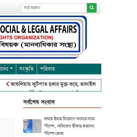
যান্য
সংস্কৃতি
পরিবার
আশুলিয়ায় ফুটপাত হকার মুক্ত করে, ভাদাইল প্রাইমারি ফ্রেন্ডস ক্লাব এর উ
্রবারনা পূর্নিমা উৎসব শুরু
চাঁদপুরে বাংলাদেশ আহলে সুন্নাত ওয়া
সর্বশেষ সংবাদ
বাঘায় ইমাম নিয়োগে অন্যের নামে
স্ট্যাম্প , অভিযোগ স্বীকার করলেন
স্ট্যাম্প ক্রেতা