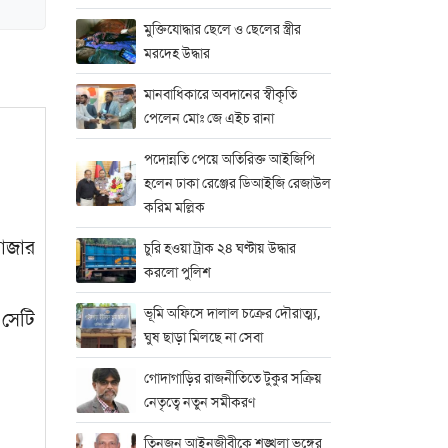
মুক্তিযোদ্ধার ছেলে ও ছেলের স্ত্রীর
মরদেহ উদ্ধার
মানবাধিকারে অবদানের স্বীকৃতি
পেলেন মোঃ জে এইচ রানা
পদোন্নতি পেয়ে অতিরিক্ত আইজিপি
হলেন ঢাকা রেঞ্জের ডিআইজি রেজাউল
করিম মল্লিক
বাজার
চুরি হওয়া ট্রাক ২৪ ঘণ্টায় উদ্ধার
করলো পুলিশ
ভূমি অফিসে দালাল চক্রের দৌরাত্ম্য,
 সেটি
ঘুষ ছাড়া মিলছে না সেবা
গোদাগাড়ির রাজনীতিতে টুকুর সক্রিয়
নেতৃত্বে নতুন সমীকরণ
তিনজন আইনজীবীকে শৃঙ্খলা ভঙ্গের