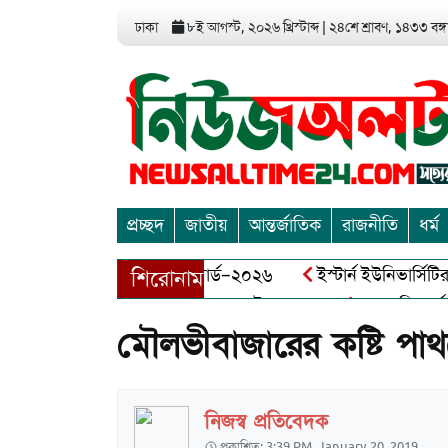
ঢাকা
৮ই আগস্ট, ২০২৬ খ্রিস্টাব্দ
|
২৪শে শ্রাবণ, ১৪৩৩ বঙ্গা
প্রচ্ছদ
জাতীয়
আন্তর্জাতিক
রাজনীতি
ধর্ম
়া এন্ড এন্ট্রাপ্রেনিয়র অ্যাওয়ার্ড–২০২৬
ইস্টার্ন ইউনিভার্সিটির স
শিরোনাম
 বীর মুক্তিযোদ্ধা আব্দুল খালেক এর ইন্তেকাল
আত্মশুদ্ধি অর্জন ও
মৌলভীবাজারের কষ্টি পাথরের
নিজস্ব প্রতিবেদক
প্রকাশিত: 3:39 PM, January 20, 2019