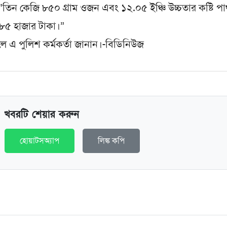
তিন কেজি ৮৫০ গ্রাম ওজন এবং ১২.০৫ ইঞ্চি উচ্চতার কষ্টি প
াখ ৮৫ হাজার টাকা।”
 এ পুলিশ কর্মকর্তা জানান।-বিডিনিউজ
খবরটি শেয়ার করুন
হোয়াটসঅ্যাপ
লিঙ্ক কপি