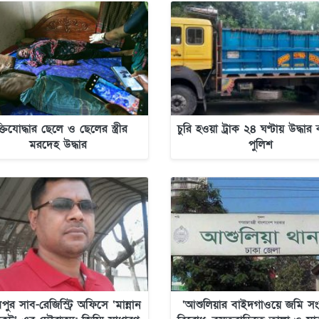
ক্তিযোদ্ধার ছেলে ও ছেলের স্ত্রীর
চুরি হওয়া ট্রাক ২৪ ঘণ্টায় উদ্ধা
মরদেহ উদ্ধার
পুলিশ
পুর সাব-রেজিস্ট্রি অফিসে ‘মান্নান
‘আশুলিয়ার বাইদগাওয়ে জমি সংক্