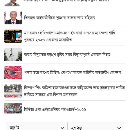
তিনজন আইনজীবীকে শৃঙ্খলা ভঙ্গের দায়ে বহিস্কার
মানবতার ফেরিওয়ালা মোঃ জে এইচ রানা নেলসন ম্যান্ডেলা শান্তি
পুরস্কার ২০২৬-এর জন্য মনোনীত
বাঘায় বিদ্যুতের যন্ত্রাংশ চুরির সময় বিদ্যুৎস্পৃষ্ঠে একজন নিহত
পদ্মার চরে লাশের মিছিল: নেপথ্যে কাকন বাহিনীর অভ্যন্তরীণ কোন্দল
নিষ্পাপ শিশু রামিশা হত্যাকাণ্ডের সঙ্গে জড়িতদের দ্রুত দৃষ্টান্তমূলক শাস্তির
দাবিতে সাভারে এক বিশাল মানববন্ধন
মিডিয়া এন্ড এন্ট্রাপ্রেনিয়র অ্যাওয়ার্ড–২০২৬
র‍্যাবের বিশেষ অভিযান: বিদেশি পিস্তল, গুলি, মাদক ও নগদ অর্থ উদ্ধার,