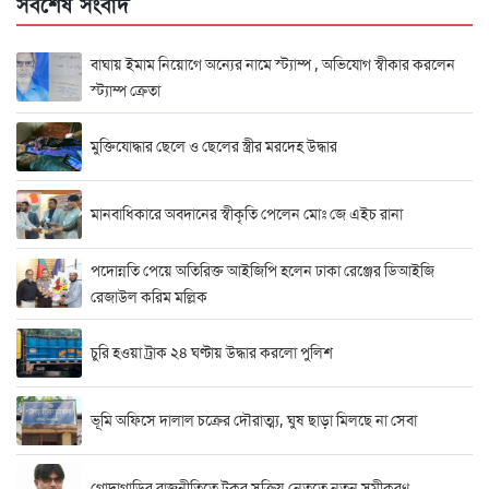
সর্বশেষ সংবাদ
বাঘায় ইমাম নিয়োগে অন্যের নামে স্ট্যাম্প , অভিযোগ স্বীকার করলেন
স্ট্যাম্প ক্রেতা
মুক্তিযোদ্ধার ছেলে ও ছেলের স্ত্রীর মরদেহ উদ্ধার
মানবাধিকারে অবদানের স্বীকৃতি পেলেন মোঃ জে এইচ রানা
পদোন্নতি পেয়ে অতিরিক্ত আইজিপি হলেন ঢাকা রেঞ্জের ডিআইজি
রেজাউল করিম মল্লিক
চুরি হওয়া ট্রাক ২৪ ঘণ্টায় উদ্ধার করলো পুলিশ
ভূমি অফিসে দালাল চক্রের দৌরাত্ম্য, ঘুষ ছাড়া মিলছে না সেবা
গোদাগাড়ির রাজনীতিতে টুকুর সক্রিয় নেতৃত্বে নতুন সমীকরণ