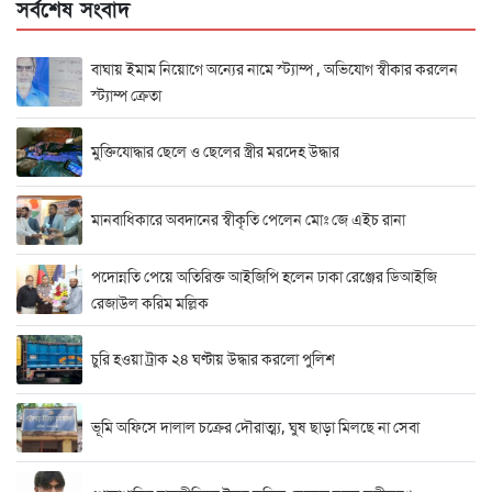
সর্বশেষ সংবাদ
বাঘায় ইমাম নিয়োগে অন্যের নামে স্ট্যাম্প , অভিযোগ স্বীকার করলেন
স্ট্যাম্প ক্রেতা
মুক্তিযোদ্ধার ছেলে ও ছেলের স্ত্রীর মরদেহ উদ্ধার
মানবাধিকারে অবদানের স্বীকৃতি পেলেন মোঃ জে এইচ রানা
পদোন্নতি পেয়ে অতিরিক্ত আইজিপি হলেন ঢাকা রেঞ্জের ডিআইজি
রেজাউল করিম মল্লিক
চুরি হওয়া ট্রাক ২৪ ঘণ্টায় উদ্ধার করলো পুলিশ
ভূমি অফিসে দালাল চক্রের দৌরাত্ম্য, ঘুষ ছাড়া মিলছে না সেবা