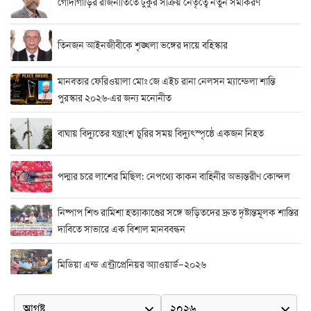
গোদাগাড়ির রাজনীতিতে টুকুর সক্রিয় নেতৃত্বে নতুন সমীকরণ
তিনজন আইনজীবীকে শৃঙ্খলা ভঙ্গের দায়ে বহিস্কার
মানবতার ফেরিওয়ালা মোঃ জে এইচ রানা নেলসন ম্যান্ডেলা শান্তি
পুরস্কার ২০২৬-এর জন্য মনোনীত
বাঘায় বিদ্যুতের যন্ত্রাংশ চুরির সময় বিদ্যুৎস্পৃষ্ঠে একজন নিহত
পদ্মার চরে লাশের মিছিল: নেপথ্যে কাকন বাহিনীর অভ্যন্তরীণ কোন্দল
নিষ্পাপ শিশু রামিশা হত্যাকাণ্ডের সঙ্গে জড়িতদের দ্রুত দৃষ্টান্তমূলক শাস্তির
দাবিতে সাভারে এক বিশাল মানববন্ধন
মিডিয়া এন্ড এন্ট্রাপ্রেনিয়র অ্যাওয়ার্ড–২০২৬
র‍্যাবের বিশেষ অভিযান: বিদেশি পিস্তল, গুলি, মাদক ও নগদ অর্থ উদ্ধার,