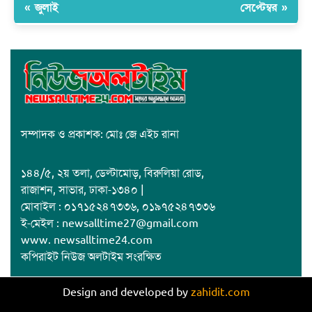
« জুলাই
সেপ্টেম্বর »
সম্পাদক ও প্রকাশক: মোঃ জে এইচ রানা
১৪৪/৫, ২য় তলা, ডেল্টামোড়, বিরুলিয়া রোড,
রাজাশন, সাভার, ঢাকা-১৩৪০ |
মোবাইল : ০১৭১৫২৪৭৩৩৬, ০১৯৭৫২৪৭৩৩৬
ই-মেইল : newsalltime27@gmail.com
www. newsalltime24.com
কপিরাইট নিউজ অলটাইম সংরক্ষিত
Design and developed by
zahidit.com