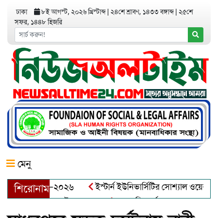
ঢাকা
৮ই আগস্ট, ২০২৬ খ্রিস্টাব্দ
|
২৪শে শ্রাবণ, ১৪৩৩ বঙ্গাব্দ
|
২৫শে
সফর, ১৪৪৮ হিজরি
মেনু
য়র অ্যাওয়ার্ড–২০২৬
ইস্টার্ন ইউনিভার্সিটির সোশ্যাল ওয়েলফেয়ার ক
শিরোনাম
আব্দুল খালেক এর ইন্তেকাল
আত্মশুদ্ধি অর্জন ও অশুভকে বর্জন করে স