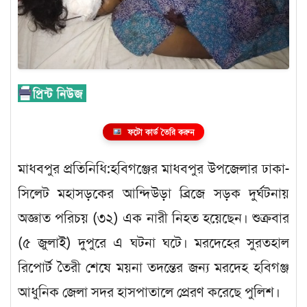
ফটো কার্ড তৈরি করুন
মাধবপুর প্রতিনিধি:হবিগঞ্জের মাধবপুর উপজেলার ঢাকা-
সিলেট মহাসড়কের আন্দিউড়া ব্রিজে সড়ক দুর্ঘটনায়
অজ্ঞাত পরিচয় (৩২) এক নারী নিহত হয়েছেন। শুক্রবার
(৫ জুলাই) দুপুরে এ ঘটনা ঘটে। মরদেহের সুরতহাল
রিপোর্ট তৈরী শেষে ময়না তদন্তের জন্য মরদেহ হবিগঞ্জ
আধুনিক জেলা সদর হাসপাতালে প্রেরণ করেছে পুলিশ।