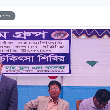
কপি লিঙ্ক