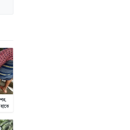
জাবাল-ই-নূর মডেল মাদ্রাসায় ১২তম
বার্ষিক পুরস্কার বিতরণ ও বালিকা
ক্যাম্পাসের শুভ উদ্বোধন
ের,
 হাতে