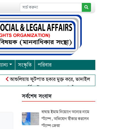
যান্য
সংস্কৃতি
পরিবার
শুলিয়ায় ফুটপাত হকার মুক্ত করে, ভাদাইল প্রাইমারি ফ্রেন্ডস ক্লাব এর উদ
রবারনা পূর্নিমা উৎসব শুরু
চাঁদপুরে বাংলাদেশ আহলে সুন্নাত ওয়াল
সর্বশেষ সংবাদ
বাঘায় ইমাম নিয়োগে অন্যের নামে
স্ট্যাম্প , অভিযোগ স্বীকার করলেন
স্ট্যাম্প ক্রেতা