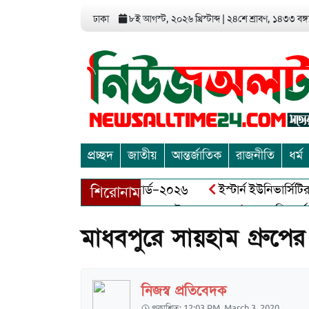
ঢাকা
৮ই আগস্ট, ২০২৬ খ্রিস্টাব্দ
|
২৪শে শ্রাবণ, ১৪৩৩ বঙ্গা
প্রচ্ছদ
জাতীয়
আন্তর্জাতিক
রাজনীতি
ধর্ম
 এন্ড এন্ট্রাপ্রেনিয়র অ্যাওয়ার্ড–২০২৬
ইস্টার্ন ইউনিভার্সিটির সো
শিরোনাম
বীর মুক্তিযোদ্ধা আব্দুল খালেক এর ইন্তেকাল
আত্মশুদ্ধি অর্জন ও অ
মাধবপুরে সায়হাম গ্রুপের 
নিজস্ব প্রতিবেদক
প্রকাশিত: 12:03 PM, March 3, 2020