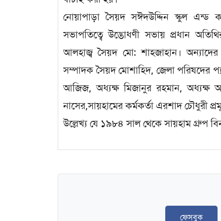
নোয়াপাড়া সৈয়দ সঈদউদ্দিন স্কুল এন্ড
সভাপতিত্বে উদ্ভোধণী সভায় প্রধান অতিথির
আলহাজ্ব সৈয়দ মো: শাহজাহান। অন্যাদের 
সম্পাদক সৈয়দ মোশাহিদ, জেলা পরিষদের প্যা
আজিজ, অধ্যক্ষ মিজানুর রহমান, অধ্যক্
নাসের,সায়হামের কর্মকর্তা এরশাদ চৌধুরী প্র
উল্লেখ্য যে ১৯৮৪ সাল থেকে সায়হাম গ্রুপ বিনাম
ফেসবুক