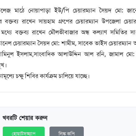
 কলেজ মাঠে নোয়াপাড়া ইউ/পি চেয়ারম্যান সৈয়দ মো: জাব
 বক্তব্য রাখেন সায়হাম গ্রুপের চেয়ারম্যান উপজেলা চেয়ার
মধ্যে বক্তব্য রাখেন মৌলভীবাজার অন্ধ কল্যাণ সমিতির স
নেল চেয়ারম্যান সৈয়দ মো: শামীম, সাবেক ভাইস চেয়ারম্যান আ
ষ আমিনুল ইসলাম,সাংবাদিক আলাউদ্দিন আল রনি, জামাল মো:
মূখ।
ূল্যে চক্ষু শিবির কার্যক্রম চালিয়ে যাচ্ছে।
খবরটি শেয়ার করুন
হোয়াটসঅ্যাপ
লিঙ্ক কপি