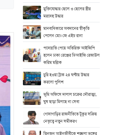
মুক্তিযোদ্ধার ছেলে ও ছেলের স্ত্রীর
মরদেহ উদ্ধার
মানবাধিকারে অবদানের স্বীকৃতি
পেলেন মোঃ জে এইচ রানা
পদোন্নতি পেয়ে অতিরিক্ত আইজিপি
হলেন ঢাকা রেঞ্জের ডিআইজি রেজাউল
করিম মল্লিক
চুরি হওয়া ট্রাক ২৪ ঘণ্টায় উদ্ধার
করলো পুলিশ
ভূমি অফিসে দালাল চক্রের দৌরাত্ম্য,
ঘুষ ছাড়া মিলছে না সেবা
গোদাগাড়ির রাজনীতিতে টুকুর সক্রিয়
নেতৃত্বে নতুন সমীকরণ
তিনজন আইনজীবীকে শৃঙ্খলা ভঙ্গের