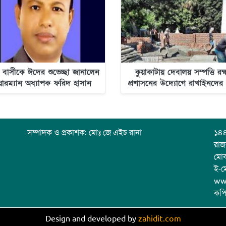
 বাসীকে ঈদের শুভেচ্ছা জানালেন
কুয়াকাটায় দেবালয় সম্পত্তি রক্
য়ারম্যান অধ্যাপক ফরিদ হাসান
প্রশাসনের উদ্যোগে রাখাইনদের
ওদুদ
স্বস্তি-নিউজ অলটাইম
সম্পাদক ও প্রকাশক: মোঃ জে এইচ রানা
১৪৪
রাজ
মো
ই-ম
ww
কপি
Design and developed by
zahidit.com