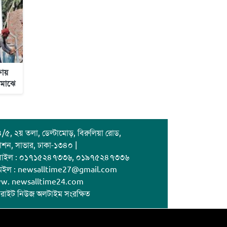
ষায়
 মাঝে
/৫, ২য় তলা, ডেল্টামোড়, বিরুলিয়া রোড,
াশন, সাভার, ঢাকা-১৩৪০ |
বাইল : ০১৭১৫২৪৭৩৩৬, ০১৯৭৫২৪৭৩৩৬
েইল : newsalltime27@gmail.com
w. newsalltime24.com
রাইট নিউজ অলটাইম সংরক্ষিত