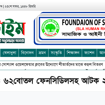
্দ
|
২৩শে সফর, ১৪৪৮ হিজরি
খেলাধুলা
বিনোদন
ভ্রমন
সংস্কৃতি
শিক্ষাঙ্গন
ফ্যাশন
আন্
শ্যাল ওয়েলফেয়ার ক্লাবের উদ্যোগে শীতার্তদের মাঝে কম্বল বিতরণ
আ
শুভকে বর্জন করে সত্য,সুন্দরকে বরনে কলাপাড়ায় বৌদ্ধ ধর্মাবলম্বীদের প্র
ার ও ৬২বোতল ফেনসিডিলসহ আটক 