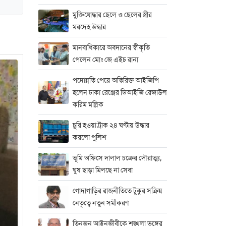
মুক্তিযোদ্ধার ছেলে ও ছেলের স্ত্রীর
মরদেহ উদ্ধার
মানবাধিকারে অবদানের স্বীকৃতি
পেলেন মোঃ জে এইচ রানা
পদোন্নতি পেয়ে অতিরিক্ত আইজিপি
হলেন ঢাকা রেঞ্জের ডিআইজি রেজাউল
করিম মল্লিক
চুরি হওয়া ট্রাক ২৪ ঘণ্টায় উদ্ধার
করলো পুলিশ
ভূমি অফিসে দালাল চক্রের দৌরাত্ম্য,
ঘুষ ছাড়া মিলছে না সেবা
গোদাগাড়ির রাজনীতিতে টুকুর সক্রিয়
নেতৃত্বে নতুন সমীকরণ
তিনজন আইনজীবীকে শৃঙ্খলা ভঙ্গের