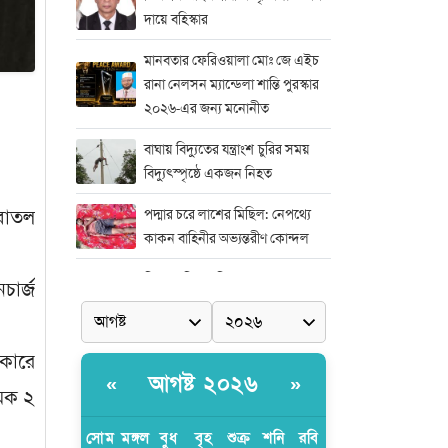
দায়ে বহিস্কার
মানবতার ফেরিওয়ালা মোঃ জে এইচ
রানা নেলসন ম্যান্ডেলা শান্তি পুরস্কার
২০২৬-এর জন্য মনোনীত
বাঘায় বিদ্যুতের যন্ত্রাংশ চুরির সময়
বিদ্যুৎস্পৃষ্ঠে একজন নিহত
 বোতল
পদ্মার চরে লাশের মিছিল: নেপথ্যে
কাকন বাহিনীর অভ্যন্তরীণ কোন্দল
নিষ্পাপ শিশু রামিশা হত্যাকাণ্ডের সঙ্গে
চার্জ
জড়িতদের দ্রুত দৃষ্টান্তমূলক শাস্তির
দাবিতে সাভারে এক বিশাল মানববন্ধন
 কারে
মিডিয়া এন্ড এন্ট্রাপ্রেনিয়র অ্যাওয়ার্ড–
আগষ্ট ২০২৬
«
»
২০২৬
মক ২
র‍্যাবের বিশেষ অভিযান: বিদেশি
সোম
মঙ্গল
বুধ
বৃহ
শুক্র
শনি
রবি