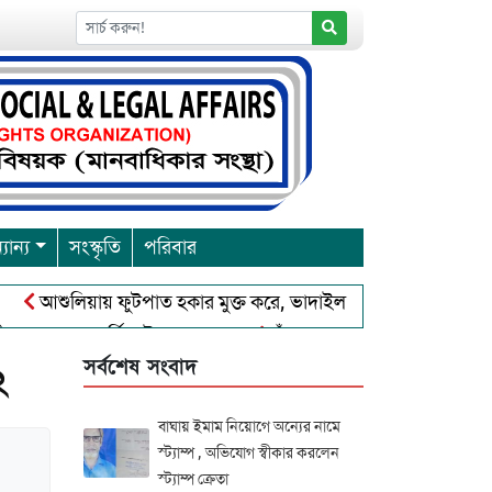
যান্য
সংস্কৃতি
পরিবার
শুলিয়ায় ফুটপাত হকার মুক্ত করে, ভাদাইল প্রাইমারি ফ্রেন্ডস ক্লাব এর উদ
বারনা পূর্নিমা উৎসব শুরু
চাঁদপুরে বাংলাদেশ আহলে সুন্নাত ওয়াল
সর্বশেষ সংবাদ
২
বাঘায় ইমাম নিয়োগে অন্যের নামে
স্ট্যাম্প , অভিযোগ স্বীকার করলেন
স্ট্যাম্প ক্রেতা