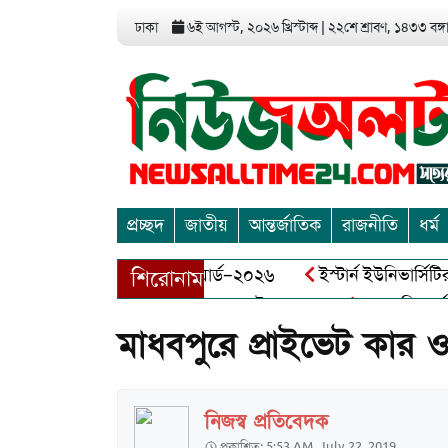
ঢাকা
৬ই আগস্ট, ২০২৬ খ্রিস্টাব্দ
|
২২শে শ্রাবণ, ১৪৩৩ বঙ্গাব
প্রচ্ছদ
জাতীয়
আন্তর্জাতিক
রাজনীতি
ধর্ম
 এন্ড এন্ট্রাপ্রেনিয়র অ্যাওয়ার্ড–২০২৬
ইস্টার্ন ইউনিভার্সিটির সো
শিরোনাম
বীর মুক্তিযোদ্ধা আব্দুল খালেক এর ইন্তেকাল
আত্মশুদ্ধি অর্জন ও অ
মাধবপুরে প্রাইভেট ক
নিজস্ব প্রতিবেদক
প্রকাশিত: 5:53 AM, July 22, 2019