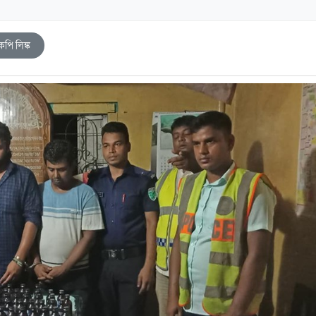
কপি লিঙ্ক