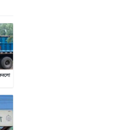
জাবাল-ই-নূর মডেল মাদ্রাসায় ১২তম
বার্ষিক পুরস্কার বিতরণ ও বালিকা
ক্যাম্পাসের শুভ উদ্বোধন
র করলো