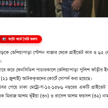
ফটো কার্ড তৈরি করুন
হাসড়কে তেলিয়াপাড়া স্টেশন বাজার থেকে প্রাইভেট কার ও ৬২
।
ারে করে ফেনসিডিল পাচারকালে তেলিয়াপাড়া পুলিশ ফাঁড়ীর ইন
(২১ জুলাই) আটককৃতদের কোর্টে সোপর্দ করা হয়েছে।
খবর পেয়ে ঢাকা মেট্রো-গ-১২-১৫৮৬ নম্বরের একটি প্রাইভেট
ালক মিরাজ আলম ভূঁইয়া (৩০) ও রাসেল আলম ফয়সল (৩২) না