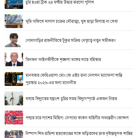
চুরি হওয়া ট্রাক ২৪ ঘণ্টায় উদ্ধার করলো পুলিশ
ভূমি অফিসে দালাল চক্রের দৌরাত্ম্য, ঘুষ ছাড়া মিলছে না সেবা
গোদাগাড়ির রাজনীতিতে টুকুর সক্রিয় নেতৃত্বে নতুন সমীকরণ
তিনজন আইনজীবীকে শৃঙ্খলা ভঙ্গের দায়ে বহিস্কার
মানবতার ফেরিওয়ালা মোঃ জে এইচ রানা নেলসন ম্যান্ডেলা শান্তি
পুরস্কার ২০২৬-এর জন্য মনোনীত
বাঘায় বিদ্যুতের যন্ত্রাংশ চুরির সময় বিদ্যুৎস্পৃষ্ঠে একজন নিহত
পদ্মার চরে লাশের মিছিল: নেপথ্যে কাকন বাহিনীর অভ্যন্তরীণ কোন্দল
নিষ্পাপ শিশু রামিশা হত্যাকাণ্ডের সঙ্গে জড়িতদের দ্রুত দৃষ্টান্তমূলক শাস্তির