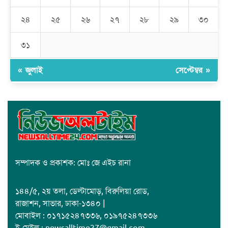
২৪
২৫
২৬
২৭
২৮
২৯
৩০
জাবাল-ই-নূর মডেল মাদ্রাসায় ১২তম বার্ষিক পুরস্কার বিতরণ ও বালিকা
ক্যাম্পাসের শুভ উদ্বোধন
৩১
« জুলাই
সেপ্টেম্বর »
সম্পাদক ও প্রকাশক: মোঃ জে এইচ রানা
১৪৪/৫, ২য় তলা, ডেল্টামোড়, বিরুলিয়া রোড,
রাজাশন, সাভার, ঢাকা-১৩৪০ |
মোবাইল : ০১৭১৫২৪৭৩৩৬, ০১৯৭৫২৪৭৩৩৬
ই-মেইল : newsalltime27@gmail.com