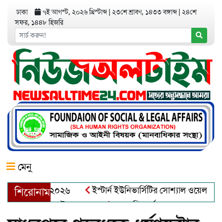
ঢাকা
৭ই আগস্ট, ২০২৬ খ্রিস্টাব্দ
|
২৩শে শ্রাবণ, ১৪৩৩ বঙ্গাব্দ
|
২৪শে
সফর, ১৪৪৮ হিজরি
মেনু
র অ্যাওয়ার্ড–২০২৬
ইস্টার্ন ইউনিভার্সিটির সোশ্যাল ওয়েলফেয়ার ক্ল
শিরোনাম
্দুল খালেক এর ইন্তেকাল
আত্মশুদ্ধি অর্জন ও অশুভকে বর্জন করে সত্