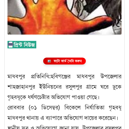
ফটো কার্ড তৈরি করুন
মাধবপুর প্রতিনিধি:হবিগঞ্জের মাধবপুর উপজেলার
শাহজাহানপুর ইউনিয়নের রসুলপুর গ্রামে ঘরে ঢুকে
গৃহবধূকে ধর্ষণচেষ্টার অভিযোগ পাওয়া গেছে।
রোববার (০১ ডিসেম্বর) বিকেলে নির্যাতিতা গৃহবধূ
মাধবপুর থানায় এ ব্যাপারে অভিযোগ দায়ের করেছেন।
স্থানীয় সূত্র ও অভিযোগে জানা যায়, উপজেলার রসুলপুর