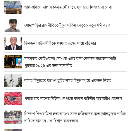
ভূমি অফিসে দালাল চক্রের দৌরাত্ম্য, ঘুষ ছাড়া মিলছে না সেবা
গোদাগাড়ির রাজনীতিতে টুকুর সক্রিয় নেতৃত্বে নতুন সমীকরণ
তিনজন আইনজীবীকে শৃঙ্খলা ভঙ্গের দায়ে বহিস্কার
মানবতার ফেরিওয়ালা মোঃ জে এইচ রানা নেলসন ম্যান্ডেলা শান্তি
পুরস্কার ২০২৬-এর জন্য মনোনীত
বাঘায় বিদ্যুতের যন্ত্রাংশ চুরির সময় বিদ্যুৎস্পৃষ্ঠে একজন নিহত
পদ্মার চরে লাশের মিছিল: নেপথ্যে কাকন বাহিনীর অভ্যন্তরীণ কোন্দল
নিষ্পাপ শিশু রামিশা হত্যাকাণ্ডের সঙ্গে জড়িতদের দ্রুত দৃষ্টান্তমূলক শাস্তির
দাবিতে সাভারে এক বিশাল মানববন্ধন