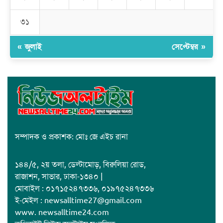
জাবাল-ই-নূর মডেল মাদ্রাসায় ১২তম বার্ষিক পুরস্কার বিতরণ ও বালিকা
ক্যাম্পাসের শুভ উদ্বোধন
৩১
« জুলাই
সেপ্টেম্বর »
সম্পাদক ও প্রকাশক: মোঃ জে এইচ রানা
১৪৪/৫, ২য় তলা, ডেল্টামোড়, বিরুলিয়া রোড,
রাজাশন, সাভার, ঢাকা-১৩৪০ |
মোবাইল : ০১৭১৫২৪৭৩৩৬, ০১৯৭৫২৪৭৩৩৬
ই-মেইল : newsalltime27@gmail.com
www. newsalltime24.com