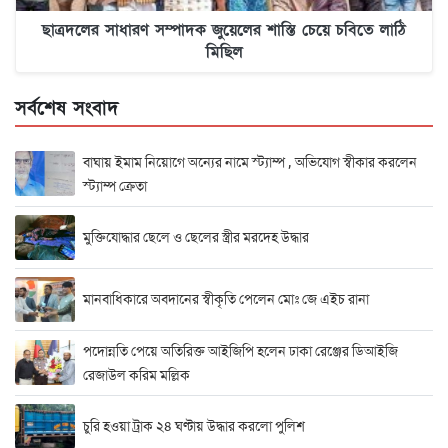
ছাত্রদলের সাধারণ সম্পাদক জুয়েলের শাস্তি চেয়ে চবিতে লাঠি
মিছিল
সর্বশেষ সংবাদ
বাঘায় ইমাম নিয়োগে অন্যের নামে স্ট্যাম্প , অভিযোগ স্বীকার করলেন
স্ট্যাম্প ক্রেতা
মুক্তিযোদ্ধার ছেলে ও ছেলের স্ত্রীর মরদেহ উদ্ধার
মানবাধিকারে অবদানের স্বীকৃতি পেলেন মোঃ জে এইচ রানা
পদোন্নতি পেয়ে অতিরিক্ত আইজিপি হলেন ঢাকা রেঞ্জের ডিআইজি
রেজাউল করিম মল্লিক
চুরি হওয়া ট্রাক ২৪ ঘণ্টায় উদ্ধার করলো পুলিশ