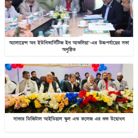
অ্যালায়েন্স অব ইউনিভার্সিটিজ ইন আশুলিয়া’-এর উচ্চপর্যায়ের সভা
অনুষ্ঠিত
সাভার ডিজিটাল আইডিয়াল স্কুল এন্ড কলেজ এর শুভ উদ্বোধন