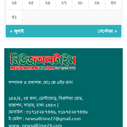
২৪
২৫
২৬
২৭
২৮
২৯
৩০
জাবাল-ই-নূর মডেল মাদ্রাসায় ১২তম বার্ষিক পুরস্কার বিতরণ ও বালিকা
ক্যাম্পাসের শুভ উদ্বোধন
৩১
« জুলাই
সেপ্টেম্বর »
সম্পাদক ও প্রকাশক: মোঃ জে এইচ রানা
১৪৪/৫, ২য় তলা, ডেল্টামোড়, বিরুলিয়া রোড,
রাজাশন, সাভার, ঢাকা-১৩৪০ |
মোবাইল : ০১৭১৫২৪৭৩৩৬, ০১৯৭৫২৪৭৩৩৬
ই-মেইল : newsalltime27@gmail.com
www. newsalltime24.com