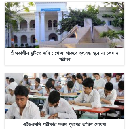
গ্রীষ্মকালীন ছুটিতে জবি ; খোলা থাকবে হল,বন্ধ হবে না চলমান
পরীক্ষা
এইচএসসি পরীক্ষার ফরম পূরণের তারিখ ঘোষণা