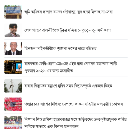
ভূমি অফিসে দালাল চক্রের দৌরাত্ম্য, ঘুষ ছাড়া মিলছে না সেবা
গোদাগাড়ির রাজনীতিতে টুকুর সক্রিয় নেতৃত্বে নতুন সমীকরণ
তিনজন আইনজীবীকে শৃঙ্খলা ভঙ্গের দায়ে বহিস্কার
মানবতার ফেরিওয়ালা মোঃ জে এইচ রানা নেলসন ম্যান্ডেলা শান্তি
পুরস্কার ২০২৬-এর জন্য মনোনীত
বাঘায় বিদ্যুতের যন্ত্রাংশ চুরির সময় বিদ্যুৎস্পৃষ্ঠে একজন নিহত
পদ্মার চরে লাশের মিছিল: নেপথ্যে কাকন বাহিনীর অভ্যন্তরীণ কোন্দল
নিষ্পাপ শিশু রামিশা হত্যাকাণ্ডের সঙ্গে জড়িতদের দ্রুত দৃষ্টান্তমূলক শাস্তির
দাবিতে সাভারে এক বিশাল মানববন্ধন