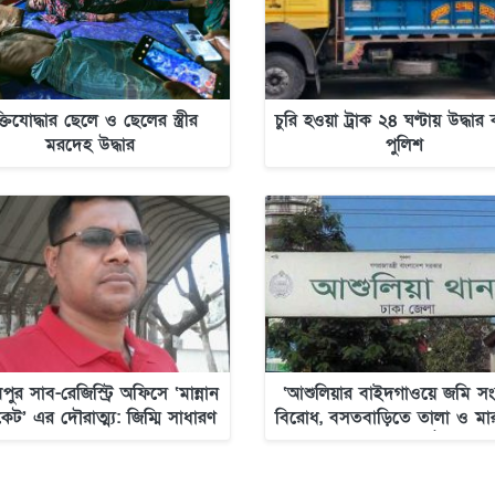
ক্তিযোদ্ধার ছেলে ও ছেলের স্ত্রীর
চুরি হওয়া ট্রাক ২৪ ঘণ্টায় উদ্ধা
মরদেহ উদ্ধার
পুলিশ
পুর সাব-রেজিস্ট্রি অফিসে ‘মান্নান
‘আশুলিয়ার বাইদগাওয়ে জমি সংক্
িকেট’ এর দৌরাত্ম্য: জিম্মি সাধারণ
বিরোধ, বসতবাড়িতে তালা ও মা
মানুষ
অভিযোগ উঠেছে’