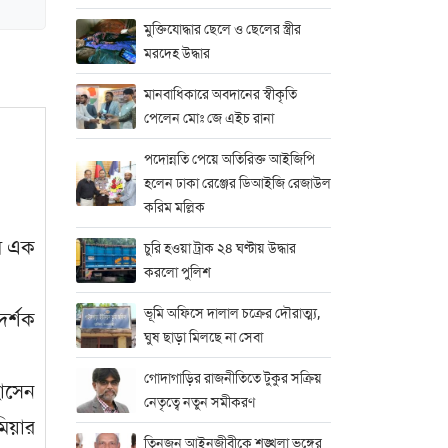
মুক্তিযোদ্ধার ছেলে ও ছেলের স্ত্রীর
মরদেহ উদ্ধার
মানবাধিকারে অবদানের স্বীকৃতি
পেলেন মোঃ জে এইচ রানা
পদোন্নতি পেয়ে অতিরিক্ত আইজিপি
হলেন ঢাকা রেঞ্জের ডিআইজি রেজাউল
করিম মল্লিক
মে এক
চুরি হওয়া ট্রাক ২৪ ঘণ্টায় উদ্ধার
করলো পুলিশ
ভূমি অফিসে দালাল চক্রের দৌরাত্ম্য,
দর্শক
ঘুষ ছাড়া মিলছে না সেবা
গোদাগাড়ির রাজনীতিতে টুকুর সক্রিয়
োসেন
নেতৃত্বে নতুন সমীকরণ
মিয়ার
তিনজন আইনজীবীকে শৃঙ্খলা ভঙ্গের