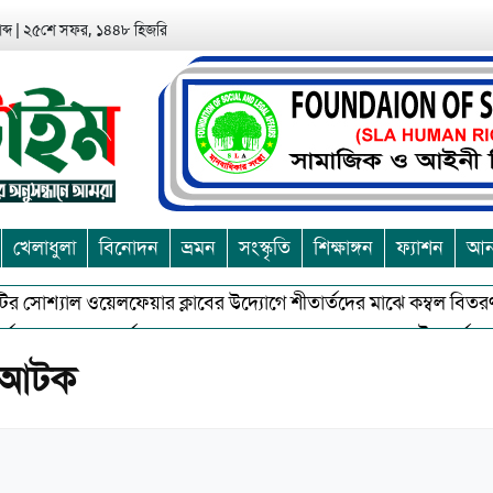
ব্দ
|
২৫শে সফর, ১৪৪৮ হিজরি
খেলাধুলা
বিনোদন
ভ্রমন
সংস্কৃতি
শিক্ষাঙ্গন
ফ্যাশন
আন্
র সোশ্যাল ওয়েলফেয়ার ক্লাবের উদ্যোগে শীতার্তদের মাঝে কম্বল বিতরণ
 ও অশুভকে বর্জন করে সত্য,সুন্দরকে বরনে কলাপাড়ায় বৌদ্ধ ধর্মাবলম্বীদে
ী আটক