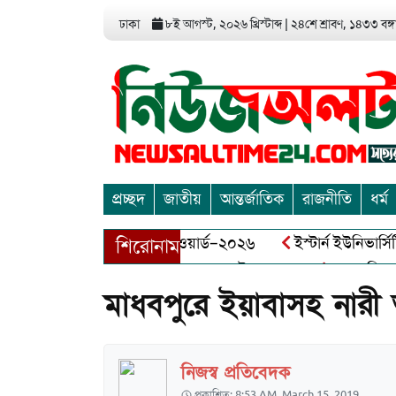
ঢাকা
৮ই আগস্ট, ২০২৬ খ্রিস্টাব্দ
|
২৪শে শ্রাবণ, ১৪৩৩ বঙ্গা
প্রচ্ছদ
জাতীয়
আন্তর্জাতিক
রাজনীতি
ধর্ম
ডিয়া এন্ড এন্ট্রাপ্রেনিয়র অ্যাওয়ার্ড–২০২৬
ইস্টার্ন ইউনিভার্সিটি
শিরোনাম
ঘায় বীর মুক্তিযোদ্ধা আব্দুল খালেক এর ইন্তেকাল
আত্মশুদ্ধি অর্জন
মাধবপুরে ইয়াবাসহ নার
নিজস্ব প্রতিবেদক
প্রকাশিত: 8:53 AM, March 15, 2019