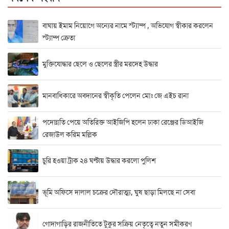
বাঘায় ইমাম নিয়োগে অন্যের নামে স্ট্যাম্প , অভিযোগ স্বীকার করলেন
স্ট্যাম্প ক্রেতা
মুক্তিযোদ্ধার ছেলে ও ছেলের স্ত্রীর মরদেহ উদ্ধার
মানবাধিকারে অবদানের স্বীকৃতি পেলেন মোঃ জে এইচ রানা
পদোন্নতি পেয়ে অতিরিক্ত আইজিপি হলেন ঢাকা রেঞ্জের ডিআইজি
রেজাউল করিম মল্লিক
চুরি হওয়া ট্রাক ২৪ ঘণ্টায় উদ্ধার করলো পুলিশ
ভূমি অফিসে দালাল চক্রের দৌরাত্ম্য, ঘুষ ছাড়া মিলছে না সেবা
গোদাগাড়ির রাজনীতিতে টুকুর সক্রিয় নেতৃত্বে নতুন সমীকরণ