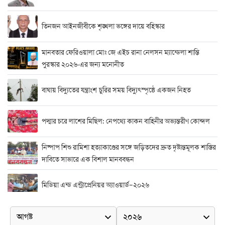
তিনজন আইনজীবীকে শৃঙ্খলা ভঙ্গের দায়ে বহিস্কার
মানবতার ফেরিওয়ালা মোঃ জে এইচ রানা নেলসন ম্যান্ডেলা শান্তি
পুরস্কার ২০২৬-এর জন্য মনোনীত
বাঘায় বিদ্যুতের যন্ত্রাংশ চুরির সময় বিদ্যুৎস্পৃষ্ঠে একজন নিহত
পদ্মার চরে লাশের মিছিল: নেপথ্যে কাকন বাহিনীর অভ্যন্তরীণ কোন্দল
নিষ্পাপ শিশু রামিশা হত্যাকাণ্ডের সঙ্গে জড়িতদের দ্রুত দৃষ্টান্তমূলক শাস্তির
দাবিতে সাভারে এক বিশাল মানববন্ধন
মিডিয়া এন্ড এন্ট্রাপ্রেনিয়র অ্যাওয়ার্ড–২০২৬
র‍্যাবের বিশেষ অভিযান: বিদেশি পিস্তল, গুলি, মাদক ও নগদ অর্থ উদ্ধার,
আটক ২