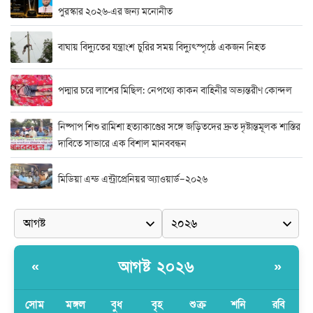
পুরস্কার ২০২৬-এর জন্য মনোনীত
বাঘায় বিদ্যুতের যন্ত্রাংশ চুরির সময় বিদ্যুৎস্পৃষ্ঠে একজন নিহত
পদ্মার চরে লাশের মিছিল: নেপথ্যে কাকন বাহিনীর অভ্যন্তরীণ কোন্দল
নিষ্পাপ শিশু রামিশা হত্যাকাণ্ডের সঙ্গে জড়িতদের দ্রুত দৃষ্টান্তমূলক শাস্তির
দাবিতে সাভারে এক বিশাল মানববন্ধন
মিডিয়া এন্ড এন্ট্রাপ্রেনিয়র অ্যাওয়ার্ড–২০২৬
র‍্যাবের বিশেষ অভিযান: বিদেশি পিস্তল, গুলি, মাদক ও নগদ অর্থ উদ্ধার,
আটক ২
দুর্নীতি ও অনিয়মের অভিযোগে অভিযুক্ত সাব-রেজিস্ট্রার মো. জাকির
আগষ্ট ২০২৬
«
»
হোসেন
সোম
মঙ্গল
বুধ
বৃহ
শুক্র
শনি
রবি
সাভারে সাব রেজিস্ট্রারের বিরুদ্ধে দুর্নীতির রিপোর্ট করায় সংবাদ কর্মীকে