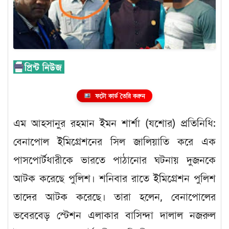
ফটো কার্ড তৈরি করুন
এম আহসানুর রহমান ইমন শার্শা (যশোর) প্রতিনিধি:
বেনাপোল ইমিগ্রেশনের সিল জালিয়াতি করে এক
পাসপোর্টধারীকে ভারতে পাঠানোর ঘটনায় দুজনকে
আটক করেছে পুলিশ। শনিবার রাতে ইমিগ্রেশন পুলিশ
তাদের আটক করেছে। তারা হলেন, বেনাপোলের
ভবেরবেড় স্টেশন এলাকার বাসিন্দা দালাল নজরুল