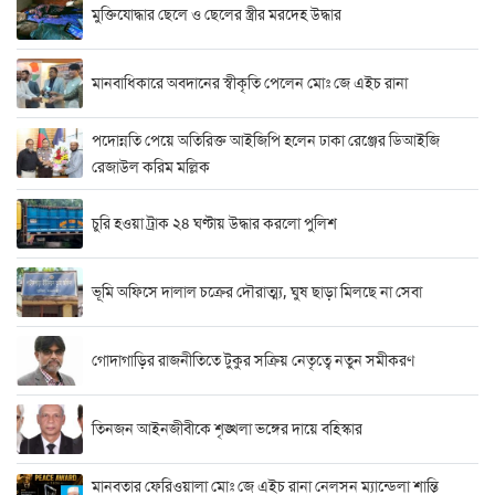
মুক্তিযোদ্ধার ছেলে ও ছেলের স্ত্রীর মরদেহ উদ্ধার
মানবাধিকারে অবদানের স্বীকৃতি পেলেন মোঃ জে এইচ রানা
পদোন্নতি পেয়ে অতিরিক্ত আইজিপি হলেন ঢাকা রেঞ্জের ডিআইজি
রেজাউল করিম মল্লিক
চুরি হওয়া ট্রাক ২৪ ঘণ্টায় উদ্ধার করলো পুলিশ
ভূমি অফিসে দালাল চক্রের দৌরাত্ম্য, ঘুষ ছাড়া মিলছে না সেবা
গোদাগাড়ির রাজনীতিতে টুকুর সক্রিয় নেতৃত্বে নতুন সমীকরণ
তিনজন আইনজীবীকে শৃঙ্খলা ভঙ্গের দায়ে বহিস্কার
মানবতার ফেরিওয়ালা মোঃ জে এইচ রানা নেলসন ম্যান্ডেলা শান্তি