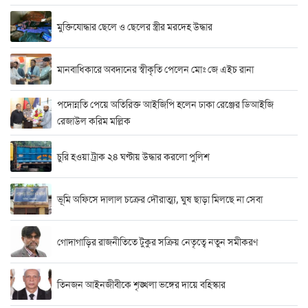
মুক্তিযোদ্ধার ছেলে ও ছেলের স্ত্রীর মরদেহ উদ্ধার
মানবাধিকারে অবদানের স্বীকৃতি পেলেন মোঃ জে এইচ রানা
পদোন্নতি পেয়ে অতিরিক্ত আইজিপি হলেন ঢাকা রেঞ্জের ডিআইজি
রেজাউল করিম মল্লিক
চুরি হওয়া ট্রাক ২৪ ঘণ্টায় উদ্ধার করলো পুলিশ
ভূমি অফিসে দালাল চক্রের দৌরাত্ম্য, ঘুষ ছাড়া মিলছে না সেবা
গোদাগাড়ির রাজনীতিতে টুকুর সক্রিয় নেতৃত্বে নতুন সমীকরণ
তিনজন আইনজীবীকে শৃঙ্খলা ভঙ্গের দায়ে বহিস্কার