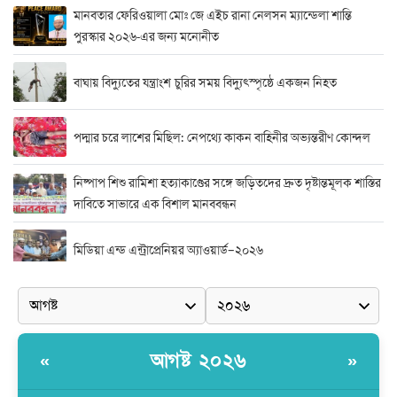
মানবতার ফেরিওয়ালা মোঃ জে এইচ রানা নেলসন ম্যান্ডেলা শান্তি
পুরস্কার ২০২৬-এর জন্য মনোনীত
বাঘায় বিদ্যুতের যন্ত্রাংশ চুরির সময় বিদ্যুৎস্পৃষ্ঠে একজন নিহত
পদ্মার চরে লাশের মিছিল: নেপথ্যে কাকন বাহিনীর অভ্যন্তরীণ কোন্দল
নিষ্পাপ শিশু রামিশা হত্যাকাণ্ডের সঙ্গে জড়িতদের দ্রুত দৃষ্টান্তমূলক শাস্তির
দাবিতে সাভারে এক বিশাল মানববন্ধন
মিডিয়া এন্ড এন্ট্রাপ্রেনিয়র অ্যাওয়ার্ড–২০২৬
র‍্যাবের বিশেষ অভিযান: বিদেশি পিস্তল, গুলি, মাদক ও নগদ অর্থ উদ্ধার,
আটক ২
দুর্নীতি ও অনিয়মের অভিযোগে অভিযুক্ত সাব-রেজিস্ট্রার মো. জাকির
আগষ্ট ২০২৬
«
»
হোসেন