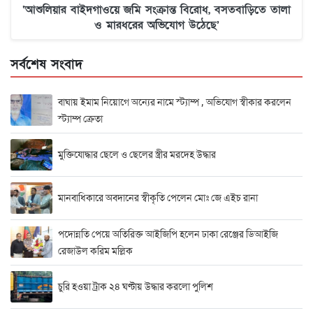
‘আশুলিয়ার বাইদগাওয়ে জমি সংক্রান্ত বিরোধ, বসতবাড়িতে তালা
ও মারধরের অভিযোগ উঠেছে’
সর্বশেষ সংবাদ
বাঘায় ইমাম নিয়োগে অন্যের নামে স্ট্যাম্প , অভিযোগ স্বীকার করলেন
স্ট্যাম্প ক্রেতা
মুক্তিযোদ্ধার ছেলে ও ছেলের স্ত্রীর মরদেহ উদ্ধার
মানবাধিকারে অবদানের স্বীকৃতি পেলেন মোঃ জে এইচ রানা
পদোন্নতি পেয়ে অতিরিক্ত আইজিপি হলেন ঢাকা রেঞ্জের ডিআইজি
রেজাউল করিম মল্লিক
চুরি হওয়া ট্রাক ২৪ ঘণ্টায় উদ্ধার করলো পুলিশ