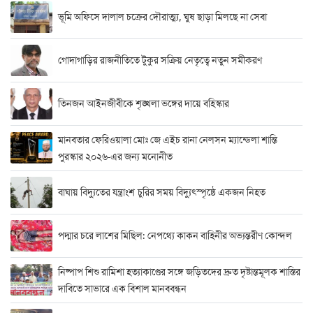
ভূমি অফিসে দালাল চক্রের দৌরাত্ম্য, ঘুষ ছাড়া মিলছে না সেবা
গোদাগাড়ির রাজনীতিতে টুকুর সক্রিয় নেতৃত্বে নতুন সমীকরণ
তিনজন আইনজীবীকে শৃঙ্খলা ভঙ্গের দায়ে বহিস্কার
মানবতার ফেরিওয়ালা মোঃ জে এইচ রানা নেলসন ম্যান্ডেলা শান্তি
পুরস্কার ২০২৬-এর জন্য মনোনীত
বাঘায় বিদ্যুতের যন্ত্রাংশ চুরির সময় বিদ্যুৎস্পৃষ্ঠে একজন নিহত
পদ্মার চরে লাশের মিছিল: নেপথ্যে কাকন বাহিনীর অভ্যন্তরীণ কোন্দল
নিষ্পাপ শিশু রামিশা হত্যাকাণ্ডের সঙ্গে জড়িতদের দ্রুত দৃষ্টান্তমূলক শাস্তির
দাবিতে সাভারে এক বিশাল মানববন্ধন