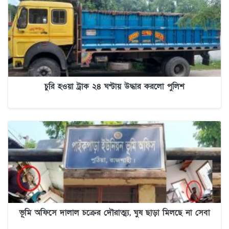
চুরি হওয়া ট্রাক ২৪ ঘণ্টায় উদ্ধার করলো পুলিশ
ভূমি অফিসে দালাল চক্রের দৌরাত্ম্য, ঘুষ ছাড়া মিলছে না সেবা