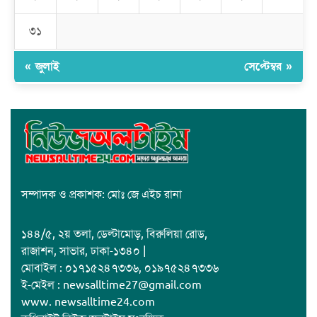
জাবাল-ই-নূর মডেল মাদ্রাসায় ১২তম বার্ষিক পুরস্কার বিতরণ ও বালিকা
ক্যাম্পাসের শুভ উদ্বোধন
৩১
« জুলাই
সেপ্টেম্বর »
সম্পাদক ও প্রকাশক: মোঃ জে এইচ রানা
১৪৪/৫, ২য় তলা, ডেল্টামোড়, বিরুলিয়া রোড,
রাজাশন, সাভার, ঢাকা-১৩৪০ |
মোবাইল : ০১৭১৫২৪৭৩৩৬, ০১৯৭৫২৪৭৩৩৬
ই-মেইল : newsalltime27@gmail.com
www. newsalltime24.com