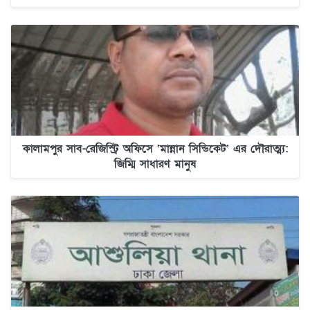
কালামপুর সাব-রেজিস্ট্রি অফিসে ‘মান্নান সিন্ডিকেট’ এর দৌরাত্ম্য:
জিম্মি সাধারণ মানুষ