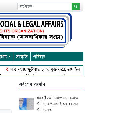
যান্য
সংস্কৃতি
পরিবার
আশুলিয়ায় ফুটপাত হকার মুক্ত করে, ভাদাইল প্রাইমারি ফ্রেন্ডস ক্লাব এর উদ
রবারনা পূর্নিমা উৎসব শুরু
চাঁদপুরে বাংলাদেশ আহলে সুন্নাত ওয়াল
সর্বশেষ সংবাদ
বাঘায় ইমাম নিয়োগে অন্যের নামে
স্ট্যাম্প , অভিযোগ স্বীকার করলেন
স্ট্যাম্প ক্রেতা