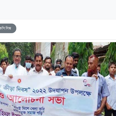
কপি লিঙ্ক