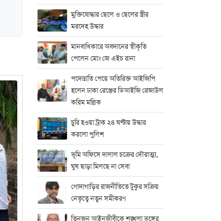
মুক্তিযোদ্ধার ছেলে ও ছেলের স্ত্রীর
মরদেহ উদ্ধার
মানবাধিকারে অবদানের স্বীকৃতি
পেলেন মোঃ জে এইচ রানা
পদোন্নতি পেয়ে অতিরিক্ত আইজিপি
হলেন ঢাকা রেঞ্জের ডিআইজি রেজাউল
করিম মল্লিক
চুরি হওয়া ট্রাক ২৪ ঘণ্টায় উদ্ধার
করলো পুলিশ
ভূমি অফিসে দালাল চক্রের দৌরাত্ম্য,
ঘুষ ছাড়া মিলছে না সেবা
গোদাগাড়ির রাজনীতিতে টুকুর সক্রিয়
নেতৃত্বে নতুন সমীকরণ
তিনজন আইনজীবীকে শৃঙ্খলা ভঙ্গের