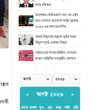
দায়ে বহিস্কার
মানবতার ফেরিওয়ালা মোঃ জে এইচ
রানা নেলসন ম্যান্ডেলা শান্তি পুরস্কার
২০২৬-এর জন্য মনোনীত
বাঘায় বিদ্যুতের যন্ত্রাংশ চুরির সময়
বিদ্যুৎস্পৃষ্ঠে একজন নিহত
পদ্মার চরে লাশের মিছিল: নেপথ্যে
কাকন বাহিনীর অভ্যন্তরীণ কোন্দল
নিষ্পাপ শিশু রামিশা হত্যাকাণ্ডের সঙ্গে
জড়িতদের দ্রুত দৃষ্টান্তমূলক শাস্তির
দাবিতে সাভারে এক বিশাল মানববন্ধন
স্থার
মিডিয়া এন্ড এন্ট্রাপ্রেনিয়র অ্যাওয়ার্ড–
আগষ্ট ২০২৬
«
»
২০২৬
বর্তী
র‍্যাবের বিশেষ অভিযান: বিদেশি
সোম
মঙ্গল
বুধ
বৃহ
শুক্র
শনি
রবি