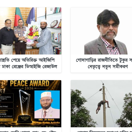
ন্নতি পেয়ে অতিরিক্ত আইজিপি
গোদাগাড়ির রাজনীতিতে টুকুর সক
 ঢাকা রেঞ্জের ডিআইজি রেজাউল
নেতৃত্বে নতুন সমীকরণ
করিম মল্লিক