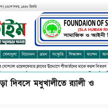
্দ
|
২৩শে সফর, ১৪৪৮ হিজরি
খেলাধুলা
বিনোদন
ভ্রমন
সংস্কৃতি
শিক্ষাঙ্গন
ফ্যাশন
আন্
শ্যাল ওয়েলফেয়ার ক্লাবের উদ্যোগে শীতার্তদের মাঝে কম্বল বিতরণ
অশুভকে বর্জন করে সত্য,সুন্দরকে বরনে কলাপাড়ায় বৌদ্ধ ধর্মাবলম্বীদের প্
ীড়া দিবসে মধুখালীতে র‌্যালী ও