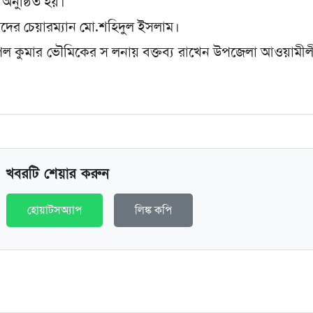
নুষ্ঠিত হয়।
ষদের চেয়ারম্যান মো.শহিদুল ইসলাম।
উৎপল কুমার ভৌমিকের স লনায় বক্তব্য রাখেন উপজেলা আওয়ামী
খবরটি শেয়ার করুন
হোয়াটসঅ্যাপ
লিঙ্ক কপি