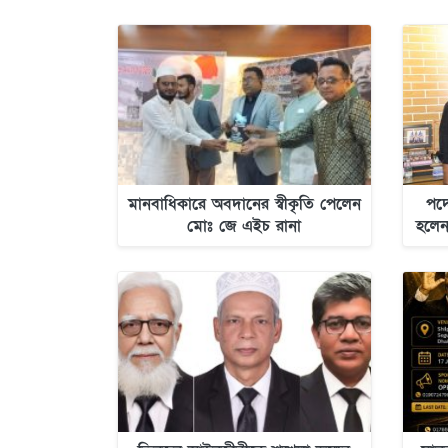
মানবাধিকারে অবদানের স্বীকৃতি পেলেন
পদো
মোঃ জে এইচ রানা
হলেন