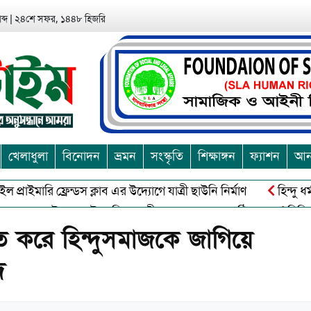
ব্দ
|
২৪শে সফর, ১৪৪৮ হিজরি
খেলাধুলা
বিনোদন
ভ্রমন
সংস্কৃতি
শিক্ষাঙ্গন
ফ্যাশন
আন্
ইমারি ফ্রেন্ডস ক্লাব এর উদ্যোগে যাত্রী ছাউনি নির্মাণ
হিন্দু ধর্ম
আতের উদ্যোগে ঈদে মিলাদুন্নবী দ. কনফারেন্স অনুষ্ঠিত
মিডিয়া এন
াত করে হিন্দুসমাজকে জাগিয়ে
দ