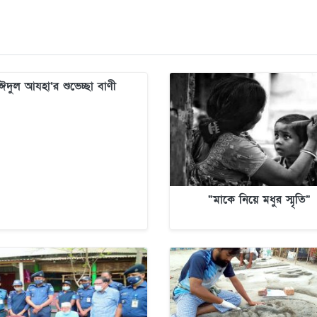
ঈদুল আযহা‘র শুভেচ্ছা বাণী
“মাকে নিয়ে মধুর স্মৃতি”