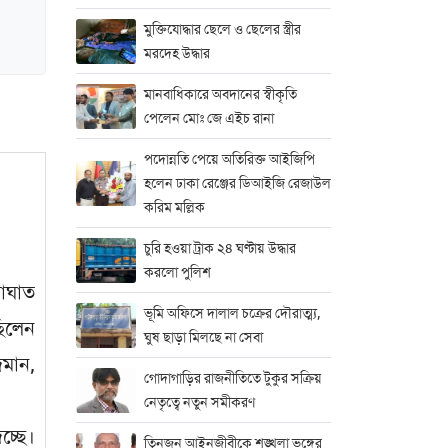
মুক্তিযোদ্ধার ছেলে ও ছেলের স্ত্রীর
মরদেহ উদ্ধার
মানবাধিকারে অবদানের স্বীকৃতি
পেলেন মোঃ জে এইচ রানা
পদোন্নতি পেয়ে অতিরিক্ত আইজিপি
হলেন ঢাকা রেঞ্জের ডিআইজি রেজাউল
করিম মল্লিক
চুরি হওয়া ট্রাক ২৪ ঘণ্টায় উদ্ধার
করলো পুলিশ
রাঘাত
ভূমি অফিসে দালাল চক্রের দৌরাত্ম্য,
ছিলেন
ঘুষ ছাড়া মিলছে না সেবা
াদমান,
গোদাগাড়ির রাজনীতিতে টুকুর সক্রিয়
নেতৃত্বে নতুন সমীকরণ
চ্ছে।
তিনজন আইনজীবীকে শৃঙ্খলা ভঙ্গের