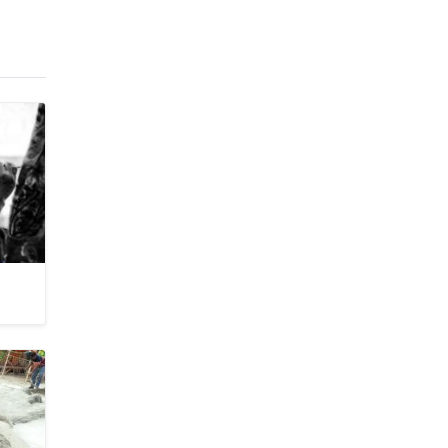
জাবাল-ই-নূর মডেল মাদ্রাসায় ১২তম
বার্ষিক পুরস্কার বিতরণ ও বালিকা
ক্যাম্পাসের শুভ উদ্বোধন