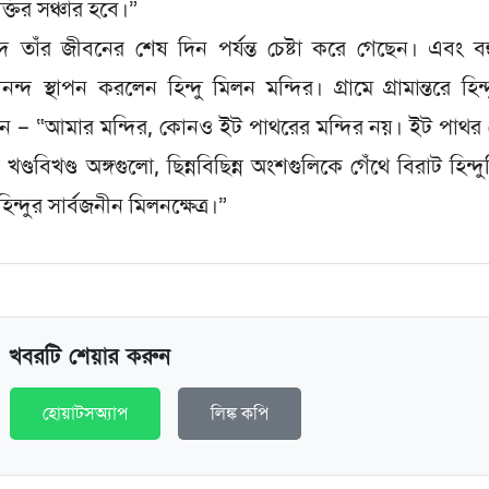
্তির সঞ্চার হবে।”
বানন্দ তাঁর জীবনের শেষ দিন পর্যন্ত চেষ্টা করে গেছেন। এবং ব
নন্দ স্থাপন করলেন হিন্দু মিলন মন্দির। গ্রামে গ্রামান্তরে হিন্
বললেন – “আমার মন্দির, কোনও ইট পাথরের মন্দির নয়। ইট পাথর 
্ডবিখণ্ড অঙ্গগুলো, ছিন্নবিছিন্ন অংশগুলিকে গেঁথে বিরাট হিন্দ
্দুর সার্বজনীন মিলনক্ষেত্র।”
খবরটি শেয়ার করুন
হোয়াটসঅ্যাপ
লিঙ্ক কপি