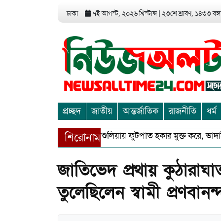
ঢাকা
৭ই আগস্ট, ২০২৬ খ্রিস্টাব্দ
|
২৩শে শ্রাবণ, ১৪৩৩ বঙ্গা
প্রচ্ছদ
জাতীয়
আন্তর্জাতিক
রাজনীতি
ধর্ম
আশুলিয়ায় ফুটপাত হকার মুক্ত করে, ভাদাইল প্রা
শিরোনাম
চাঁদপুরে বাংলাদেশ আহলে সুন্নাত ওয়াল জামা’
জাতিভেদ প্রথায় কুঠারাঘ
তুলেছিলেন স্বামী প্রণবানন্