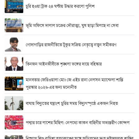
চুরি হওয়া ট্রাক ২৪ ঘণ্টায় উদ্ধার করলো পুলিশ
ভূমি অফিসে দালাল চক্রের দৌরাত্ম্য, ঘুষ ছাড়া মিলছে না সেবা
গোদাগাড়ির রাজনীতিতে টুকুর সক্রিয় নেতৃত্বে নতুন সমীকরণ
তিনজন আইনজীবীকে শৃঙ্খলা ভঙ্গের দায়ে বহিস্কার
মানবতার ফেরিওয়ালা মোঃ জে এইচ রানা নেলসন ম্যান্ডেলা শান্তি
পুরস্কার ২০২৬-এর জন্য মনোনীত
বাঘায় বিদ্যুতের যন্ত্রাংশ চুরির সময় বিদ্যুৎস্পৃষ্ঠে একজন নিহত
পদ্মার চরে লাশের মিছিল: নেপথ্যে কাকন বাহিনীর অভ্যন্তরীণ কোন্দল
নিষ্পাপ শিশু রামিশা হত্যাকাণ্ডের সঙ্গে জড়িতদের দ্রুত দৃষ্টান্তমূলক শাস্তির