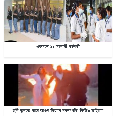
একসঙ্গে ১১ সহকর্মী গর্ভবতী
ছবি তুলতে গায়ে আগুন দিলেন নবদম্পতি, ভিডিও ভাইরাল