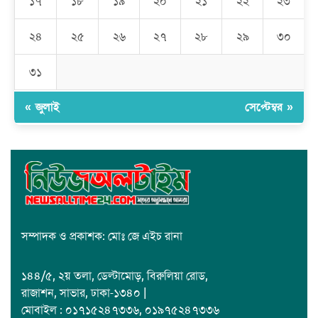
১৭
১৮
১৯
২০
২১
২২
২৩
রমজান উপলক্ষে সাভারে মানবাধিকার সংস্থার ইফতার
২৪
২৫
২৬
২৭
২৮
২৯
৩০
জাবাল-ই-নূর মডেল মাদ্রাসায় ১২তম বার্ষিক পুরস্কার বিতরণ ও বালিকা
ক্যাম্পাসের শুভ উদ্বোধন
৩১
« জুলাই
সেপ্টেম্বর »
সম্পাদক ও প্রকাশক: মোঃ জে এইচ রানা
১৪৪/৫, ২য় তলা, ডেল্টামোড়, বিরুলিয়া রোড,
রাজাশন, সাভার, ঢাকা-১৩৪০ |
মোবাইল : ০১৭১৫২৪৭৩৩৬, ০১৯৭৫২৪৭৩৩৬