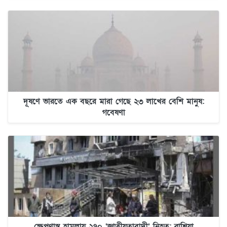
দূষণে ভারতে এক বছরে মারা গেছে ২৩ লাখের বেশি মানুষ:
গবেষণা
ক্ষেপণাস্ত্র হামলায় ২৭০ ‘জাতীয়তাবাদী’ নিহত: রাশিয়া