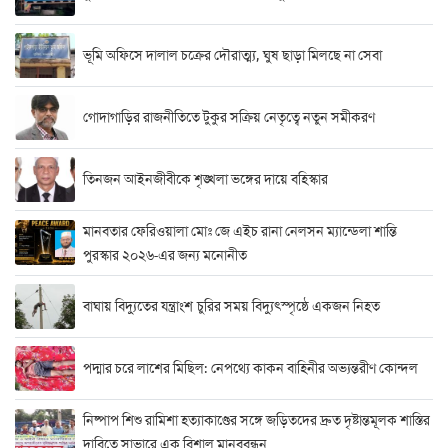
ভূমি অফিসে দালাল চক্রের দৌরাত্ম্য, ঘুষ ছাড়া মিলছে না সেবা
গোদাগাড়ির রাজনীতিতে টুকুর সক্রিয় নেতৃত্বে নতুন সমীকরণ
তিনজন আইনজীবীকে শৃঙ্খলা ভঙ্গের দায়ে বহিস্কার
মানবতার ফেরিওয়ালা মোঃ জে এইচ রানা নেলসন ম্যান্ডেলা শান্তি
পুরস্কার ২০২৬-এর জন্য মনোনীত
বাঘায় বিদ্যুতের যন্ত্রাংশ চুরির সময় বিদ্যুৎস্পৃষ্ঠে একজন নিহত
পদ্মার চরে লাশের মিছিল: নেপথ্যে কাকন বাহিনীর অভ্যন্তরীণ কোন্দল
নিষ্পাপ শিশু রামিশা হত্যাকাণ্ডের সঙ্গে জড়িতদের দ্রুত দৃষ্টান্তমূলক শাস্তির
দাবিতে সাভারে এক বিশাল মানববন্ধন