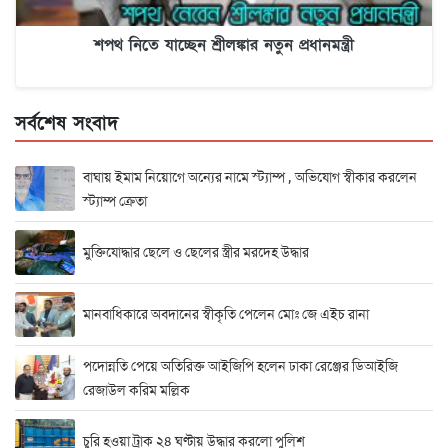
শপথ নিতে যাচ্ছেন শ্রীলঙ্কার নতুন প্রধানমন্ত্রী
সর্বশেষ সংবাদ
বাঘায় ইমাম নিয়োগে অন্যের নামে স্ট্যাম্প , অভিযোগ স্বীকার করলেন
স্ট্যাম্প ক্রেতা
মুক্তিযোদ্ধার ছেলে ও ছেলের স্ত্রীর মরদেহ উদ্ধার
মানবাধিকারে অবদানের স্বীকৃতি পেলেন মোঃ জে এইচ রানা
পদোন্নতি পেয়ে অতিরিক্ত আইজিপি হলেন ঢাকা রেঞ্জের ডিআইজি
রেজাউল করিম মল্লিক
চুরি হওয়া ট্রাক ২৪ ঘণ্টায় উদ্ধার করলো পুলিশ