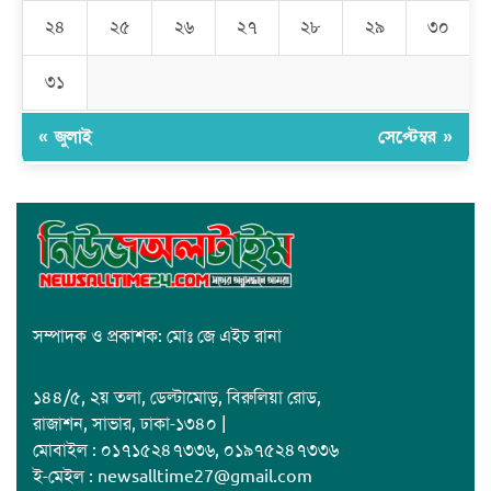
২৪
২৫
২৬
২৭
২৮
২৯
৩০
জাবাল-ই-নূর মডেল মাদ্রাসায় ১২তম বার্ষিক পুরস্কার বিতরণ ও বালিকা
ক্যাম্পাসের শুভ উদ্বোধন
৩১
« জুলাই
সেপ্টেম্বর »
সম্পাদক ও প্রকাশক: মোঃ জে এইচ রানা
১৪৪/৫, ২য় তলা, ডেল্টামোড়, বিরুলিয়া রোড,
রাজাশন, সাভার, ঢাকা-১৩৪০ |
মোবাইল : ০১৭১৫২৪৭৩৩৬, ০১৯৭৫২৪৭৩৩৬
ই-মেইল : newsalltime27@gmail.com