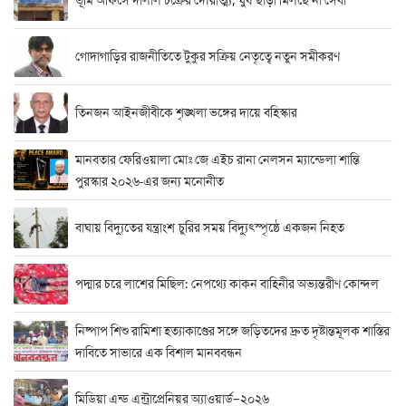
ভূমি অফিসে দালাল চক্রের দৌরাত্ম্য, ঘুষ ছাড়া মিলছে না সেবা
গোদাগাড়ির রাজনীতিতে টুকুর সক্রিয় নেতৃত্বে নতুন সমীকরণ
তিনজন আইনজীবীকে শৃঙ্খলা ভঙ্গের দায়ে বহিস্কার
মানবতার ফেরিওয়ালা মোঃ জে এইচ রানা নেলসন ম্যান্ডেলা শান্তি
পুরস্কার ২০২৬-এর জন্য মনোনীত
বাঘায় বিদ্যুতের যন্ত্রাংশ চুরির সময় বিদ্যুৎস্পৃষ্ঠে একজন নিহত
পদ্মার চরে লাশের মিছিল: নেপথ্যে কাকন বাহিনীর অভ্যন্তরীণ কোন্দল
নিষ্পাপ শিশু রামিশা হত্যাকাণ্ডের সঙ্গে জড়িতদের দ্রুত দৃষ্টান্তমূলক শাস্তির
দাবিতে সাভারে এক বিশাল মানববন্ধন
মিডিয়া এন্ড এন্ট্রাপ্রেনিয়র অ্যাওয়ার্ড–২০২৬