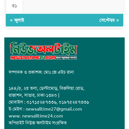
ক্যাম্পাসের শুভ উদ্বোধন
৩১
« জুলাই
সেপ্টেম্বর »
সম্পাদক ও প্রকাশক: মোঃ জে এইচ রানা
১৪৪/৫, ২য় তলা, ডেল্টামোড়, বিরুলিয়া রোড,
রাজাশন, সাভার, ঢাকা-১৩৪০ |
মোবাইল : ০১৭১৫২৪৭৩৩৬, ০১৯৭৫২৪৭৩৩৬
ই-মেইল : newsalltime27@gmail.com
www. newsalltime24.com
কপিরাইট নিউজ অলটাইম সংরক্ষিত