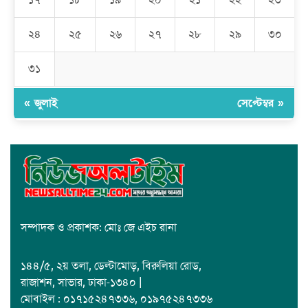
১৭
১৮
১৯
২০
২১
২২
২৩
রমজান উপলক্ষে সাভারে মানবাধিকার সংস্থার ইফতার
২৪
২৫
২৬
২৭
২৮
২৯
৩০
জাবাল-ই-নূর মডেল মাদ্রাসায় ১২তম বার্ষিক পুরস্কার বিতরণ ও বালিকা
ক্যাম্পাসের শুভ উদ্বোধন
৩১
« জুলাই
সেপ্টেম্বর »
সম্পাদক ও প্রকাশক: মোঃ জে এইচ রানা
১৪৪/৫, ২য় তলা, ডেল্টামোড়, বিরুলিয়া রোড,
রাজাশন, সাভার, ঢাকা-১৩৪০ |
মোবাইল : ০১৭১৫২৪৭৩৩৬, ০১৯৭৫২৪৭৩৩৬