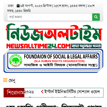
ঢাকা
৯ই আগস্ট, ২০২৬ খ্রিস্টাব্দ
|
২৫শে শ্রাবণ, ১৪৩৩ বঙ্গাব্দ
|
২৬শে
সফর, ১৪৪৮ হিজরি
মেনু
়র অ্যাওয়ার্ড–২০২৬
ইস্টার্ন ইউনিভার্সিটির সোশ্যাল ওয়েলফেয়ার ক্
শিরোনাম
ব্দুল খালেক এর ইন্তেকাল
আত্মশুদ্ধি অর্জন ও অশুভকে বর্জন করে সত