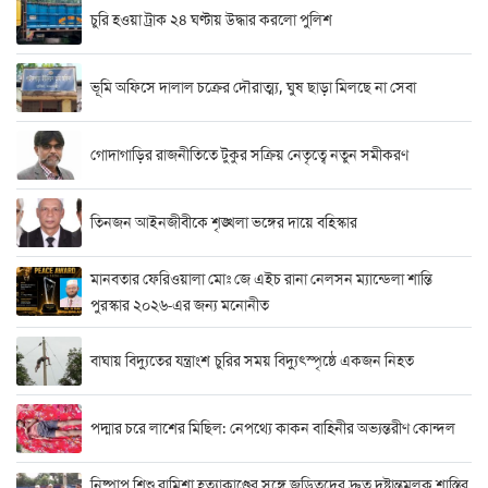
চুরি হওয়া ট্রাক ২৪ ঘণ্টায় উদ্ধার করলো পুলিশ
ভূমি অফিসে দালাল চক্রের দৌরাত্ম্য, ঘুষ ছাড়া মিলছে না সেবা
গোদাগাড়ির রাজনীতিতে টুকুর সক্রিয় নেতৃত্বে নতুন সমীকরণ
তিনজন আইনজীবীকে শৃঙ্খলা ভঙ্গের দায়ে বহিস্কার
মানবতার ফেরিওয়ালা মোঃ জে এইচ রানা নেলসন ম্যান্ডেলা শান্তি
পুরস্কার ২০২৬-এর জন্য মনোনীত
বাঘায় বিদ্যুতের যন্ত্রাংশ চুরির সময় বিদ্যুৎস্পৃষ্ঠে একজন নিহত
পদ্মার চরে লাশের মিছিল: নেপথ্যে কাকন বাহিনীর অভ্যন্তরীণ কোন্দল
নিষ্পাপ শিশু রামিশা হত্যাকাণ্ডের সঙ্গে জড়িতদের দ্রুত দৃষ্টান্তমূলক শাস্তির