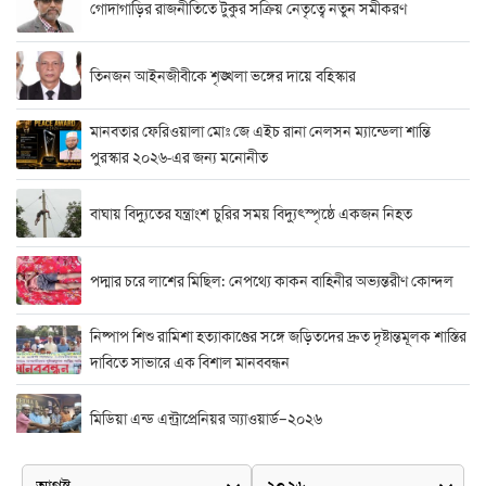
গোদাগাড়ির রাজনীতিতে টুকুর সক্রিয় নেতৃত্বে নতুন সমীকরণ
তিনজন আইনজীবীকে শৃঙ্খলা ভঙ্গের দায়ে বহিস্কার
মানবতার ফেরিওয়ালা মোঃ জে এইচ রানা নেলসন ম্যান্ডেলা শান্তি
পুরস্কার ২০২৬-এর জন্য মনোনীত
বাঘায় বিদ্যুতের যন্ত্রাংশ চুরির সময় বিদ্যুৎস্পৃষ্ঠে একজন নিহত
পদ্মার চরে লাশের মিছিল: নেপথ্যে কাকন বাহিনীর অভ্যন্তরীণ কোন্দল
নিষ্পাপ শিশু রামিশা হত্যাকাণ্ডের সঙ্গে জড়িতদের দ্রুত দৃষ্টান্তমূলক শাস্তির
দাবিতে সাভারে এক বিশাল মানববন্ধন
মিডিয়া এন্ড এন্ট্রাপ্রেনিয়র অ্যাওয়ার্ড–২০২৬
র‍্যাবের বিশেষ অভিযান: বিদেশি পিস্তল, গুলি, মাদক ও নগদ অর্থ উদ্ধার,