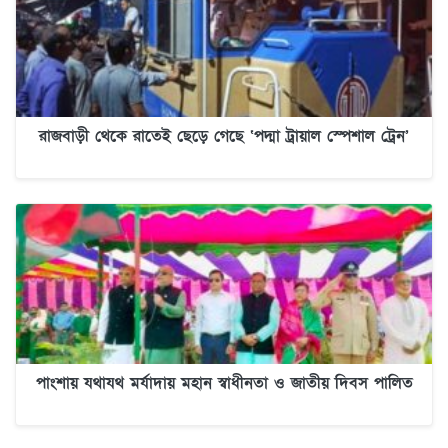
রাজবাড়ী থেকে রাতেই ছেড়ে গেছে ‘পদ্মা ট্রায়াল স্পেশাল ট্রেন’
পাংশায় যথাযথ মর্যাদায় মহান স্বাধীনতা ও জাতীয় দিবস পালিত