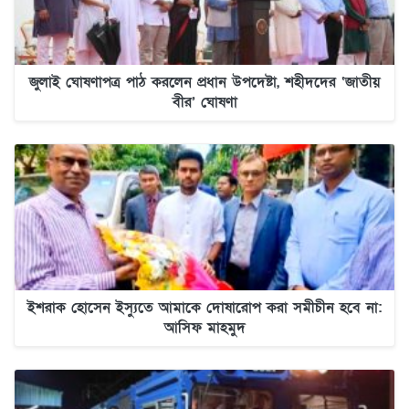
জুলাই ঘোষণাপত্র পাঠ করলেন প্রধান উপদেষ্টা, শহীদদের ‘জাতীয়
বীর’ ঘোষণা
ইশরাক হোসেন ইস্যুতে আমাকে দোষারোপ করা সমীচীন হবে না:
আসিফ মাহমুদ