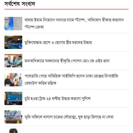
সর্বশেষ সংবাদ
বাঘায় ইমাম নিয়োগে অন্যের নামে স্ট্যাম্প , অভিযোগ স্বীকার করলেন
স্ট্যাম্প ক্রেতা
মুক্তিযোদ্ধার ছেলে ও ছেলের স্ত্রীর মরদেহ উদ্ধার
মানবাধিকারে অবদানের স্বীকৃতি পেলেন মোঃ জে এইচ রানা
পদোন্নতি পেয়ে অতিরিক্ত আইজিপি হলেন ঢাকা রেঞ্জের ডিআইজি
রেজাউল করিম মল্লিক
চুরি হওয়া ট্রাক ২৪ ঘণ্টায় উদ্ধার করলো পুলিশ
ভূমি অফিসে দালাল চক্রের দৌরাত্ম্য, ঘুষ ছাড়া মিলছে না সেবা