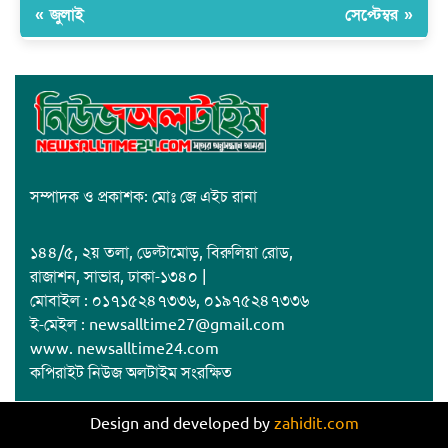
« জুলাই
সেপ্টেম্বর »
সম্পাদক ও প্রকাশক: মোঃ জে এইচ রানা
১৪৪/৫, ২য় তলা, ডেল্টামোড়, বিরুলিয়া রোড,
রাজাশন, সাভার, ঢাকা-১৩৪০ |
মোবাইল : ০১৭১৫২৪৭৩৩৬, ০১৯৭৫২৪৭৩৩৬
ই-মেইল : newsalltime27@gmail.com
www. newsalltime24.com
কপিরাইট নিউজ অলটাইম সংরক্ষিত
Design and developed by
zahidit.com